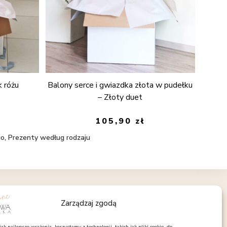
k różu
Balony serce i gwiazdka złota w pudełku
– Złoty duet
105,90
zł
go
,
Prezenty według rodzaju
OBSERWUJ NAS
Zarządzaj zgodą
Facebook
Instagram
Pinterest