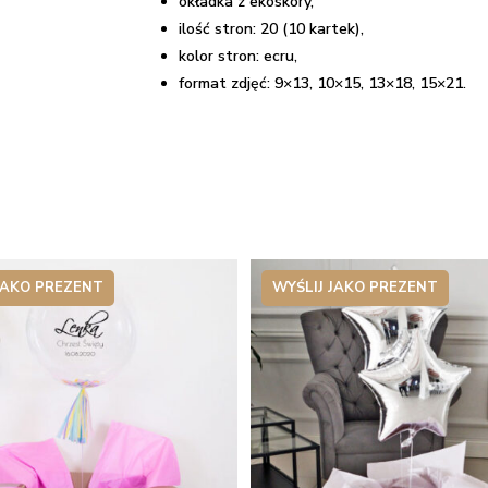
okładka z ekoskóry,
ilość stron: 20 (10 kartek),
kolor stron: ecru,
format zdjęć: 9×13, 10×15, 13×18, 15×21.
JAKO PREZENT
WYŚLIJ JAKO PREZENT