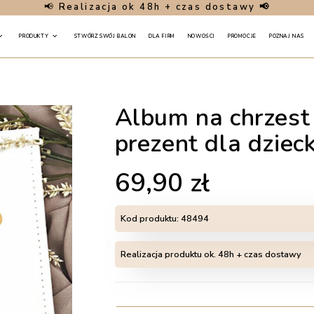
📢
Realizacja ok 48h + czas dostawy 📢
PRODUKTY
STWÓRZ SWÓJ BALON
DLA FIRM
NOWOŚCI
PROMOCJE
POZNAJ NAS
Album na chrzest
prezent dla dziec
69,90
zł
Kod produktu:
48494
Realizacja produktu ok. 48h + czas dostawy