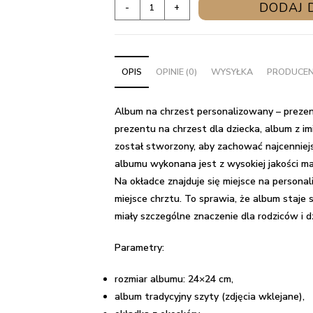
ilość
DODAJ 
-
+
Album
na
chrzest
OPIS
OPINIE (0)
WYSYŁKA
PRODUCE
personalizowany
-
prezent
Album na chrzest personalizowany – prezent
dla
prezentu na chrzest dla dziecka, album z 
dziecka
został stworzony, aby zachować najcenniejs
z
albumu wykonana jest z wysokiej jakości ma
imieniem
Na okładce znajduje się miejsce na personali
miejsce chrztu. To sprawia, że album staje
miały szczególne znaczenie dla rodziców i d
Parametry:
rozmiar albumu: 24×24 cm,
album tradycyjny szyty (zdjęcia wklejane),