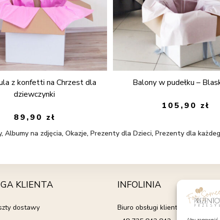
ula z konfetti na Chrzest dla
Balony w pudełku – Blas
dziewczynki
105,90
zł
89,90
zł
y
,
Albumy na zdjęcia
,
Okazje
,
Prezenty dla Dzieci
,
Prezenty dla każde
GA KLIENTA
INFOLINIA
oszty dostawy
Biuro obsługi klienta