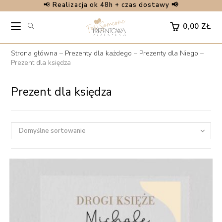
📢
Realizacja ok 48h + czas dostawy 📢
Skip
to
0,00
ZŁ
content
Strona główna
–
Prezenty dla każdego
–
Prezenty dla Niego
–
Prezent dla księdza
Prezent dla księdza
Domyślne sortowanie