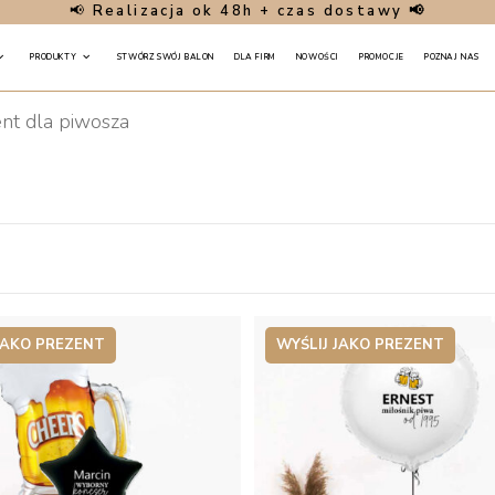
📢
Realizacja ok 48h + czas dostawy 📢
PRODUKTY
STWÓRZ SWÓJ BALON
DLA FIRM
NOWOŚCI
PROMOCJE
POZNAJ NAS
nt dla piwosza
JAKO PREZENT
WYŚLIJ JAKO PREZENT