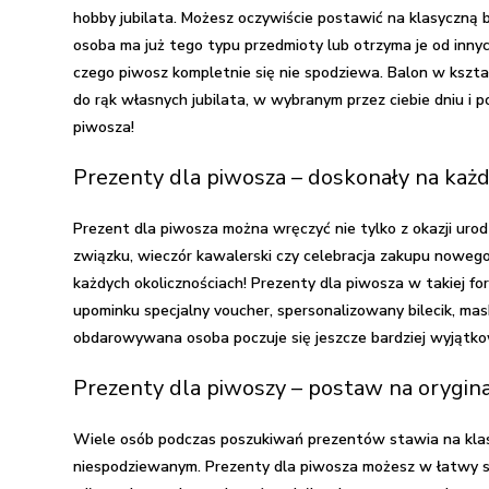
hobby jubilata. Możesz oczywiście postawić na klasyczną 
osoba ma już tego typu przedmioty lub otrzyma je od innyc
czego piwosz kompletnie się nie spodziewa. Balon w kszt
do rąk własnych jubilata, w wybranym przez ciebie dniu 
piwosza!
Prezenty dla piwosza – doskonały na każd
Prezent dla piwosza
można wręczyć nie tylko z okazji urod
związku, wieczór kawalerski czy celebracja zakupu nowego 
każdych okolicznościach!
Prezenty dla piwosza
w takiej fo
upominku specjalny voucher, spersonalizowany bilecik, mas
obdarowywana osoba poczuje się jeszcze bardziej wyjątk
Prezenty dla piwoszy – postaw na orygi
Wiele osób podczas poszukiwań prezentów stawia na klasyk
niespodziewanym.
Prezenty dla piwosza
możesz w łatwy s