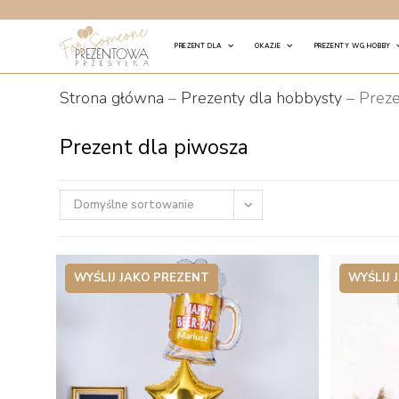
Skip
to
PREZENT DLA
OKAZJE
PREZENTY WG HOBBY
content
Strona główna
–
Prezenty dla hobbysty
–
Preze
Prezent dla piwosza
Domyślne sortowanie
WYŚLIJ JAKO PREZENT
WYŚLIJ 