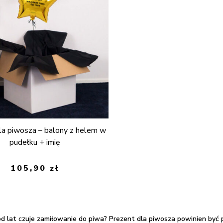
la piwosza – balony z helem w
pudełku + imię
105,90
zł
od lat czuje zamiłowanie do piwa?
Prezent dla piwosza
powinien być p