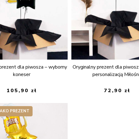
prezent dla piwosza – wyborny
Oryginalny prezent dla piwosz
koneser
personalizacją Miłośn
105,90
zł
72,90
zł
JAKO PREZENT