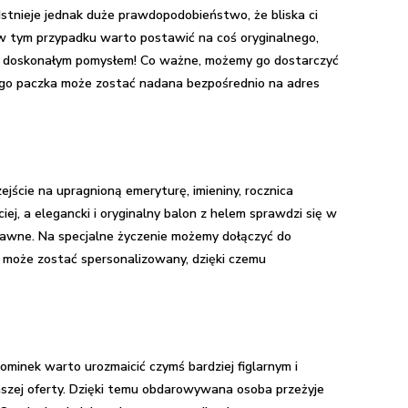
stnieje jednak duże prawdopodobieństwo, że bliska ci
w tym przypadku warto postawić na coś oryginalnego,
em doskonałym pomysłem! Co ważne, możemy go dostarczyć
tego paczka może zostać nadana bezpośrednio na adres
ejście na upragnioną emeryturę, imieniny, rocznica
j, a elegancki i oryginalny balon z helem sprawdzi się w
bawne. Na specjalne życzenie możemy dołączyć do
eż może zostać spersonalizowany, dzięki czemu
minek warto urozmaicić czymś bardziej figlarnym i
zej oferty. Dzięki temu obdarowywana osoba przeżyje