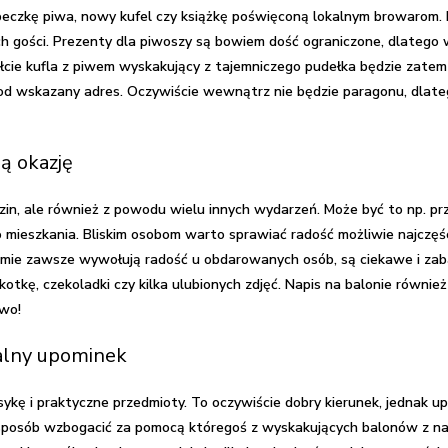
beczkę piwa, nowy kufel czy książkę poświęconą lokalnym browarom. I
h gości.
Prezenty dla piwoszy
są bowiem dość ograniczone, dlatego 
ałcie kufla z piwem wyskakujący z tajemniczego pudełka będzie zat
i pod wskazany adres. Oczywiście wewnątrz nie będzie paragonu, dla
ą okazję
zin, ale również z powodu wielu innych wydarzeń. Może być to np. prz
mieszkania. Bliskim osobom warto sprawiać radość możliwie najczęście
rmie zawsze wywołują radość u obdarowanych osób, są ciekawe i za
kotkę, czekoladki czy kilka ulubionych zdjęć. Napis na balonie równi
owo!
nalny upominek
ę i praktyczne przedmioty. To oczywiście dobry kierunek, jednak upo
posób wzbogacić za pomocą któregoś z wyskakujących balonów z nas