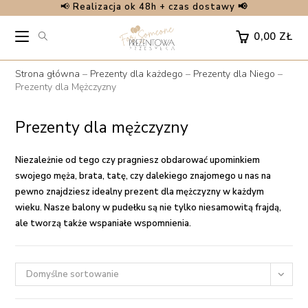
📢
Realizacja ok 48h + czas dostawy 📢
Skip
to
0,00
ZŁ
content
Strona główna
–
Prezenty dla każdego
–
Prezenty dla Niego
–
Prezenty dla Mężczyzny
Prezenty dla mężczyzny
Niezależnie od tego czy pragniesz obdarować upominkiem
swojego męża, brata, tatę, czy dalekiego znajomego u nas na
pewno znajdziesz idealny
prezent dla mężczyzny
w każdym
wieku. Nasze
balony w pudełku
są nie tylko niesamowitą frajdą,
ale tworzą także wspaniałe wspomnienia.
Domyślne sortowanie