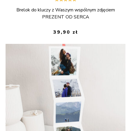
Oceniono
Brelok do kluczy z Waszym wspólnym zdjęciem
5.00
na 5
PREZENT OD SERCA
39,90
zł