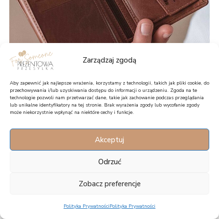
Zarządzaj zgodą
Aby zapewnić jak najlepsze wrażenia, korzystamy z technologii, takich jak pliki cookie, do
przechowywania i/lub uzyskiwania dostępu do informacji o urządzeniu. Zgoda na te
technologie pozwoli nam przetwarzać dane, takie jak zachowanie podczas przeglądania
lub unikalne identyfikatory na tej stronie. Brak wyrażenia zgody lub wycofanie zgody
może niekorzystnie wpłynąć na niektóre cechy i funkcje.
Portfel z grawerem dla męża – NAJLEPSZY
Akceptuj
99,00
zł
Odrzuć
Zobacz preferencje
Polityka Prywatności
Polityka Prywatności