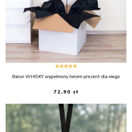
Oceniono
Balon WHISKY wypełniony helem prezent dla niego
5.00
na 5
72,90
zł