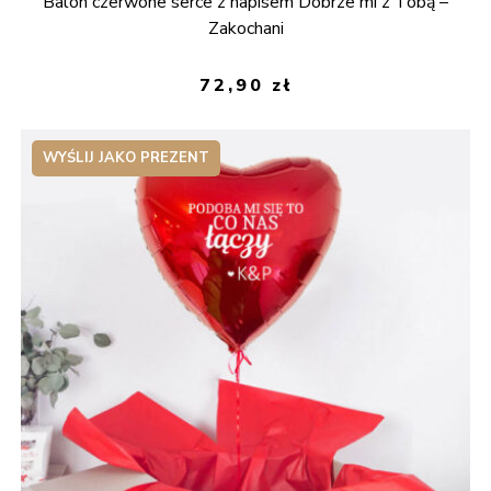
Balon czerwone serce z napisem Dobrze mi z Tobą –
5.00
na 5
Zakochani
72,90
zł
WYŚLIJ JAKO PREZENT