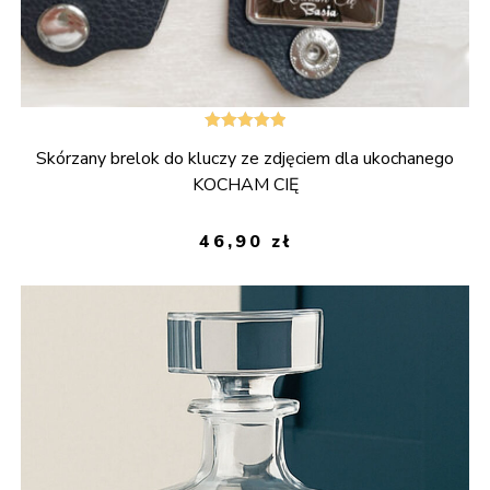
Oceniono
Skórzany brelok do kluczy ze zdjęciem dla ukochanego
5.00
na 5
KOCHAM CIĘ
46,90
zł