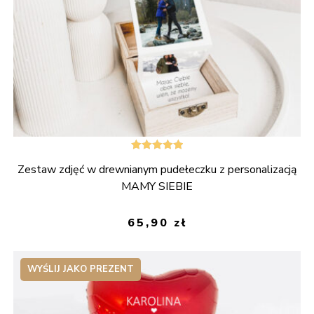
Oceniono
Zestaw zdjęć w drewnianym pudełeczku z personalizacją
5.00
na 5
MAMY SIEBIE
65,90
zł
WYŚLIJ JAKO PREZENT