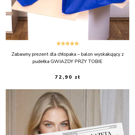
Oceniono
Zabawny prezent dla chłopaka – balon wyskakujący z
5.00
na 5
pudełka GWIAZDY PRZY TOBIE
72,90
zł