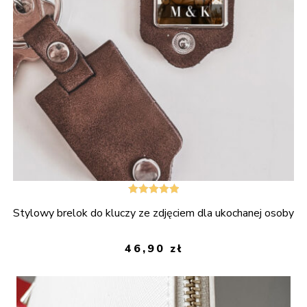
Oceniono
Stylowy brelok do kluczy ze zdjęciem dla ukochanej osoby
5.00
na 5
46,90
zł