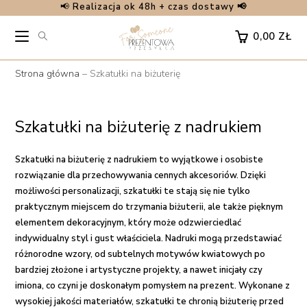
📢
Realizacja ok 48h + czas dostawy 📢
Skip
to
0,00
ZŁ
content
Strona główna
–
Szkatułki na biżuterię
Szkatułki na biżuterię z nadrukiem
Szkatułki na biżuterię z nadrukiem to wyjątkowe i osobiste
rozwiązanie dla przechowywania cennych akcesoriów. Dzięki
możliwości personalizacji, szkatułki te stają się nie tylko
praktycznym miejscem do trzymania biżuterii, ale także pięknym
elementem dekoracyjnym, który może odzwierciedlać
indywidualny styl i gust właściciela. Nadruki mogą przedstawiać
różnorodne wzory, od subtelnych motywów kwiatowych po
bardziej złożone i artystyczne projekty, a nawet inicjały czy
imiona, co czyni je doskonałym pomysłem na prezent. Wykonane z
wysokiej jakości materiałów, szkatułki te chronią biżuterię przed