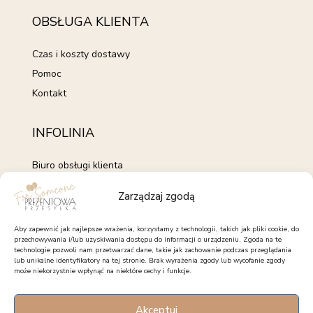
OBSŁUGA KLIENTA
Czas i koszty dostawy
Pomoc
Kontakt
INFOLINIA
Biuro obsługi klienta
+48 735 843 843
Zarządzaj zgodą
pon. - pt. 7:00 - 15:00
kontakt@forsomeone.pl
Aby zapewnić jak najlepsze wrażenia, korzystamy z technologii, takich jak pliki cookie, do
przechowywania i/lub uzyskiwania dostępu do informacji o urządzeniu. Zgoda na te
technologie pozwoli nam przetwarzać dane, takie jak zachowanie podczas przeglądania
lub unikalne identyfikatory na tej stronie. Brak wyrażenia zgody lub wycofanie zgody
może niekorzystnie wpłynąć na niektóre cechy i funkcje.
OBSERWUJ NAS
Akceptuj