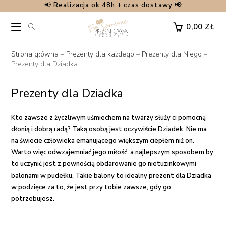
📢
Realizacja ok 48h + czas dostawy 📢
Skip
to
0,00
ZŁ
content
Strona główna
–
Prezenty dla każdego
–
Prezenty dla Niego
–
Prezenty dla Dziadka
Prezenty dla Dziadka
Kto zawsze z życzliwym uśmiechem na twarzy służy ci pomocną
dłonią i dobrą radą? Taką osobą jest oczywiście Dziadek. Nie ma
na świecie człowieka emanującego większym ciepłem niż on.
Warto więc odwzajemniać jego miłość, a najlepszym sposobem by
to uczynić jest z pewnością obdarowanie go nietuzinkowymi
balonami w pudełku
. Takie balony to idealny
prezent dla Dziadka
w podzięce za to, że jest przy tobie zawsze, gdy go
potrzebujesz.