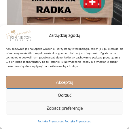
Zarządzaj zgodą
Drewniana skrzynka na piwo z nadrukiem na prezent dla
męża – Apteczka
Aby zapewnić jak najlepsze wrażenia, korzystamy z technologii, takich jak pliki cookie, do
przechowywania i/lub uzyskiwania dostępu do informacji o urządzeniu. Zgoda na te
technologie pozwoli nam przetwarzać dane, takie jak zachowanie podczas przeglądania
lub unikalne identyfikatory na tej stronie. Brak wyrażenia zgody lub wycofanie zgody
69,90
zł
może niekorzystnie wpłynąć na niektóre cechy i funkcje.
Akceptuj
Odrzuć
Zobacz preferencje
Polityka Prywatności
Polityka Prywatności