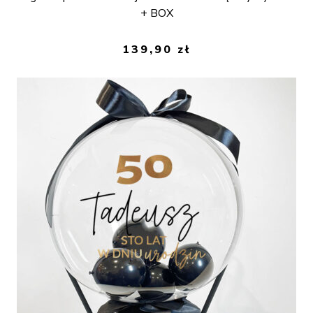
+ BOX
139,90
zł