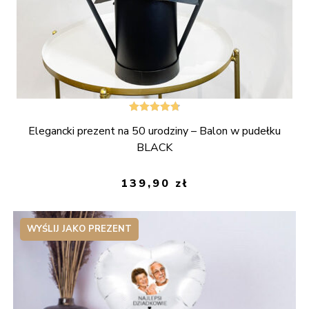
Oceniono
Elegancki prezent na 50 urodziny – Balon w pudełku
4.80
na 5
BLACK
139,90
zł
WYŚLIJ JAKO PREZENT