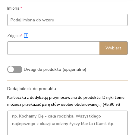
(required)
Imiona:
*
(required)
Zdjęcie
*
?
Wybierz
Uwagi do produktu (opcjonalne)
Dodaj bilecik do produktu
Karteczka z dedykacją przymocowana do produktu. Dzięki temu
możesz przekazać parę słów osobie obdarowanej :) (+5,90 zł)