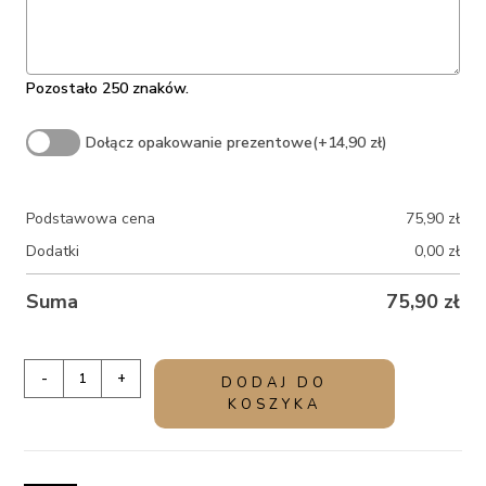
Pozostało 250 znaków.
Dołącz opakowanie prezentowe
(+14,90 zł)
Podstawowa cena
75,90
zł
Dodatki
0,00
zł
Suma
75,90
zł
ilość
-
+
DODAJ DO
Zestaw
KOSZYKA
prezentowy
dla
dziadków