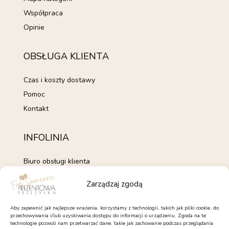
Współpraca
Opinie
OBSŁUGA KLIENTA
Czas i koszty dostawy
Pomoc
Kontakt
INFOLINIA
Biuro obsługi klienta
+48 735 843 843
Zarządzaj zgodą
pon. - pt. 7:00 - 15:00
kontakt@forsomeone.pl
Aby zapewnić jak najlepsze wrażenia, korzystamy z technologii, takich jak pliki cookie, do
przechowywania i/lub uzyskiwania dostępu do informacji o urządzeniu. Zgoda na te
technologie pozwoli nam przetwarzać dane, takie jak zachowanie podczas przeglądania