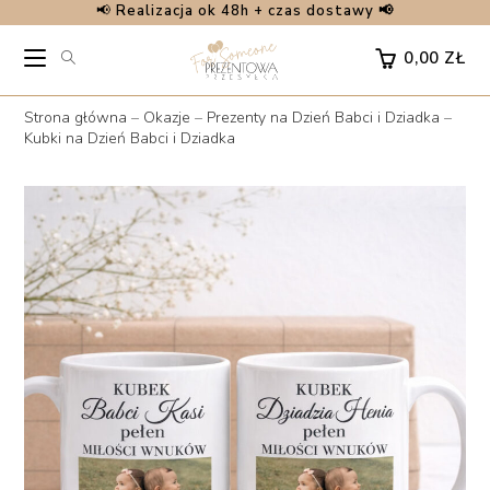
📢
Realizacja ok 48h + czas dostawy 📢
Skip
to
0,00
ZŁ
content
Strona główna
–
Okazje
–
Prezenty na Dzień Babci i Dziadka
–
Kubki na Dzień Babci i Dziadka