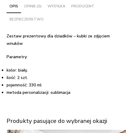
-
OPIS
OPINIE (0)
WYSYŁKA
PRODUCENT
kubki
BEZPIECZEŃSTWO
ze
zdjęciem
wnuków
Zestaw prezentowy dla dziadków – kubki ze zdjęciem
wnuków
Parametry:
kolor: biały,
ilość: 2 szt.
pojemność: 330 ml
metoda personalizacji: sublimacja
Produkty pasujące do wybranej okazji