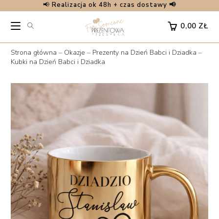
📢
Realizacja ok 48h + czas dostawy 📢
Skip
to
0,00
ZŁ
content
Strona główna
–
Okazje
–
Prezenty na Dzień Babci i Dziadka
–
Kubki na Dzień Babci i Dziadka