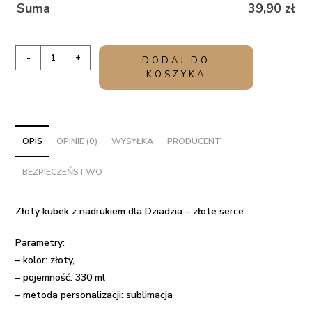
Suma
39,90
zł
ilość
-
+
DODAJ DO
Złoty
KOSZYKA
kubek
z
nadrukiem
dla
OPIS
OPINIE (0)
WYSYŁKA
PRODUCENT
Dziadzia
BEZPIECZEŃSTWO
-
złote
serce
Złoty kubek z nadrukiem dla Dziadzia – złote serce
Parametry:
– kolor: złoty,
– pojemność: 330 ml
– metoda personalizacji: sublimacja