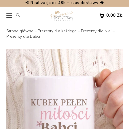
📢
Realizacja ok 48h + czas dostawy 📢
Skip
to
0,00
ZŁ
content
Strona główna
–
Prezenty dla każdego
–
Prezenty dla Niej
–
Prezenty dla Babci