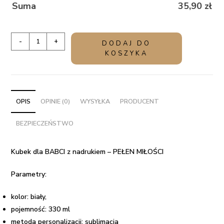
Suma
35,90
zł
ilość
-
+
DODAJ DO
Kubek
KOSZYKA
dla
BABCI
z
nadrukiem
OPIS
OPINIE (0)
WYSYŁKA
PRODUCENT
-
BEZPIECZEŃSTWO
PEŁEN
MIŁOŚCI
Kubek dla BABCI z nadrukiem – PEŁEN MIŁOŚCI
Parametry:
kolor: biały,
pojemność: 330 ml
metoda personalizacji: sublimacja