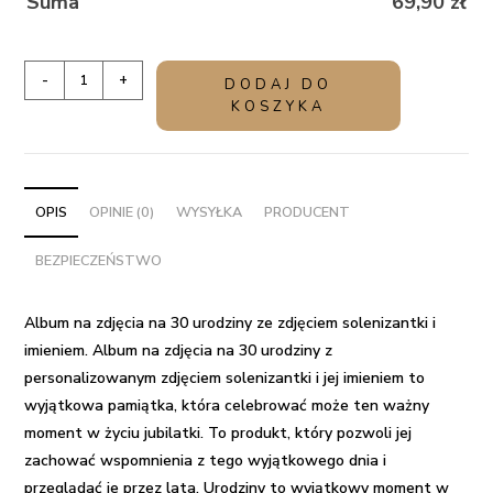
Suma
69,90
zł
ilość
-
+
DODAJ DO
Album
KOSZYKA
na
zdjęcia
na
30
OPIS
OPINIE (0)
WYSYŁKA
PRODUCENT
urodziny
BEZPIECZEŃSTWO
ze
zdjęciem
solenizantki
Album na zdjęcia na 30 urodziny ze zdjęciem solenizantki i
i
imieniem.
Album na zdjęcia na 30 urodziny z
imieniem
personalizowanym zdjęciem solenizantki i jej imieniem to
wyjątkowa pamiątka, która celebrować może ten ważny
moment w życiu jubilatki. To produkt, który pozwoli jej
zachować wspomnienia z tego wyjątkowego dnia i
przeglądać je przez lata. Urodziny to wyjątkowy moment w