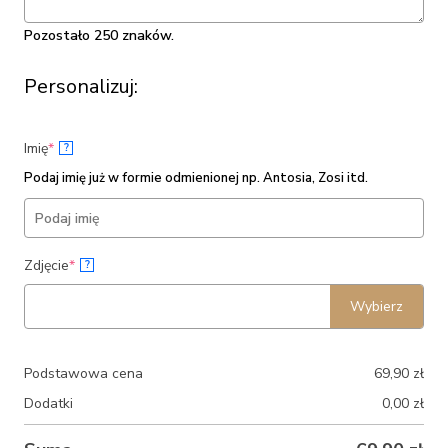
Pozostało 250 znaków.
Personalizuj:
(required)
Imię
*
?
Podaj imię już w formie odmienionej np. Antosia, Zosi itd.
(required)
Zdjęcie
*
?
Wybierz
Podstawowa cena
69,90
zł
Dodatki
0,00
zł