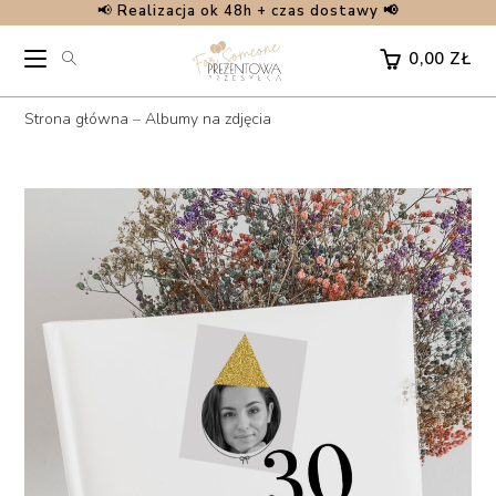
📢
Realizacja ok 48h + czas dostawy 📢
Skip
to
0,00
ZŁ
content
Strona główna
–
Albumy na zdjęcia