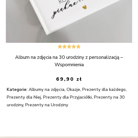
Oceniono
Album na zdjęcia na 30 urodziny z personalizacją –
5.00
na 5
Wspomnienia
69,90
zł
Kategorie:
Albumy na zdjęcia
,
Okazje
,
Prezenty dla każdego
,
Prezenty dla Niej
,
Prezenty dla Przyjaciółki
,
Prezenty na 30
urodziny
,
Prezenty na Urodziny