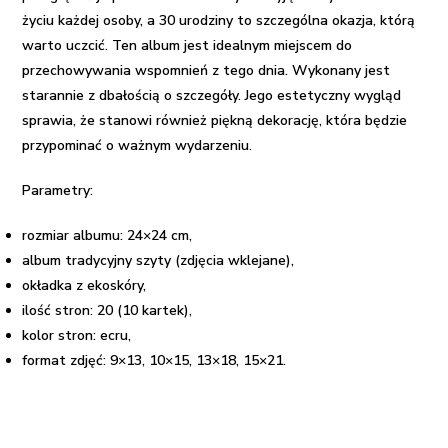
życiu każdej osoby, a 30 urodziny to szczególna okazja, którą
warto uczcić. Ten album jest idealnym miejscem do
przechowywania wspomnień z tego dnia. Wykonany jest
starannie z dbałością o szczegóły. Jego estetyczny wygląd
sprawia, że ​​stanowi również piękną dekorację, która będzie
przypominać o ważnym wydarzeniu.
Parametry:
rozmiar albumu: 24×24 cm,
album tradycyjny szyty (zdjęcia wklejane),
okładka z ekoskóry,
ilość stron: 20 (10 kartek),
kolor stron: ecru,
format zdjęć: 9×13, 10×15, 13×18, 15×21.