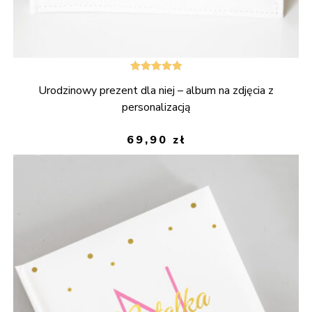
Oceniono
Urodzinowy prezent dla niej – album na zdjęcia z
5.00
na 5
personalizacją
69,90
zł