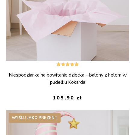
Oceniono
Niespodzianka na powitanie dziecka – balony z helem w
5.00
na 5
pudełku Kokarda
105,90
zł
WYŚLIJ JAKO PREZENT