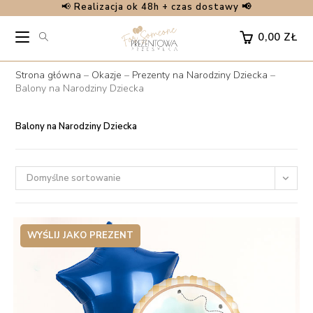
📢
Realizacja ok 48h + czas dostawy 📢
Skip
to
0,00
ZŁ
content
Strona główna
–
Okazje
–
Prezenty na Narodziny Dziecka
–
Balony na Narodziny Dziecka
Balony na Narodziny Dziecka
Domyślne sortowanie
WYŚLIJ JAKO PREZENT