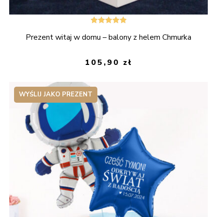
Oceniono
Prezent witaj w domu – balony z helem Chmurka
5.00
na 5
105,90
zł
WYŚLIJ JAKO PREZENT