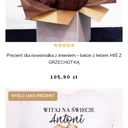
Oceniono
Prezent dla noworodka z imieniem – balon z helem MIŚ Z
5.00
na 5
GRZECHOTKĄ
105,90
zł
WYŚLIJ JAKO PREZENT