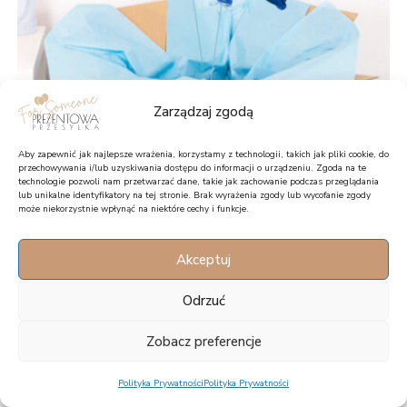
Zarządzaj zgodą
Aby zapewnić jak najlepsze wrażenia, korzystamy z technologii, takich jak pliki cookie, do
przechowywania i/lub uzyskiwania dostępu do informacji o urządzeniu. Zgoda na te
technologie pozwoli nam przetwarzać dane, takie jak zachowanie podczas przeglądania
lub unikalne identyfikatory na tej stronie. Brak wyrażenia zgody lub wycofanie zgody
może niekorzystnie wpłynąć na niektóre cechy i funkcje.
Pomysł na prezent dla noworodka chłopca Balony z
helem Kosmonauta
Akceptuj
105,90
zł
Odrzuć
Zobacz preferencje
WYŚLIJ JAKO PREZENT
Polityka Prywatności
Polityka Prywatności