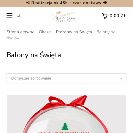
📢
Realizacja ok 48h + czas dostawy 📢
Skip
to
0,00
ZŁ
content
Strona główna
–
Okazje
–
Prezenty na Święta
–
Balony na
Święta
Balony na Święta
Domyślne sortowanie