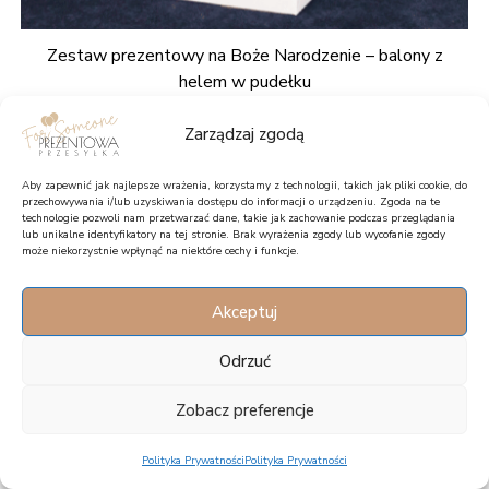
Zestaw prezentowy na Boże Narodzenie – balony z
helem w pudełku
Zarządzaj zgodą
144,90
zł
Aby zapewnić jak najlepsze wrażenia, korzystamy z technologii, takich jak pliki cookie, do
przechowywania i/lub uzyskiwania dostępu do informacji o urządzeniu. Zgoda na te
WYŚLIJ JAKO PREZENT
technologie pozwoli nam przetwarzać dane, takie jak zachowanie podczas przeglądania
lub unikalne identyfikatory na tej stronie. Brak wyrażenia zgody lub wycofanie zgody
może niekorzystnie wpłynąć na niektóre cechy i funkcje.
Akceptuj
Odrzuć
Zobacz preferencje
Polityka Prywatności
Polityka Prywatności