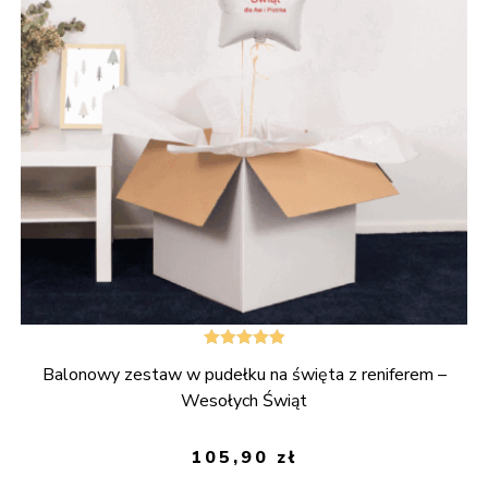
Oceniono
Balonowy zestaw w pudełku na święta z reniferem –
5.00
na 5
Wesołych Świąt
105,90
zł