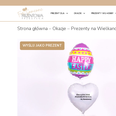
Skip
to
PREZENT DLA
OKAZJE
PREZENTY WG HOBBY
content
Strona główna
–
Okazje
–
Prezenty na Wielkan
WYŚLIJ JAKO PREZENT