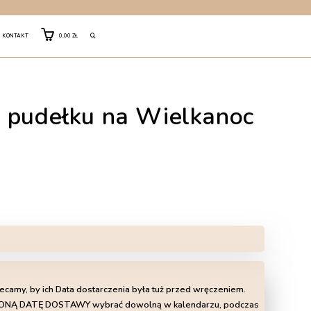
TOGGLE
KONTAKT
0,00
ZŁ
WEBSITE
 pudełku na Wielkanoc
SEARCH
lecamy, by ich Data dostarczenia była tuż przed wręczeniem.
LIŻONĄ DATĘ DOSTAWY wybrać dowolną w kalendarzu, podczas