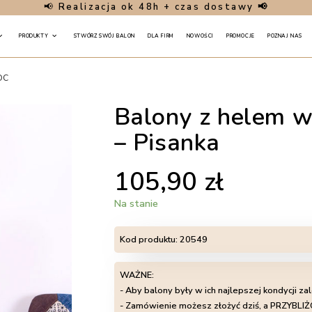
📢
Realizacja ok 48h + czas dostawy 📢
PRODUKTY
STWÓRZ SWÓJ BALON
DLA FIRM
NOWOŚCI
PROMOCJE
POZNAJ NAS
oc
Balony z helem w
– Pisanka
105,90
zł
Na stanie
Kod produktu:
20549
WAŻNE:
- Aby balony były w ich najlepszej kondycji za
- Zamówienie możesz złożyć dziś, a PRZYB