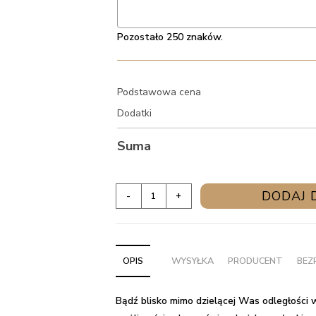
Pozostało 250 znaków.
Podstawowa cena
Dodatki
Suma
ilość
DODAJ 
-
+
Balony
z
helem
OPIS
WYSYŁKA
PRODUCENT
BEZ
w
pudełku
na
Bądź blisko mimo dzielącej Was odległości w
Wielkanoc