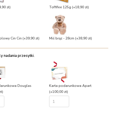
,90 zł)
Toffifee 125g
(+18,90 zł)
olowy Cin Cin
(+39,90 zł)
Miś brąz - 28cm
(+38,90 zł)
 nadania przesyłki.
darunkowa Douglas
Karta podarunkowa Apart
ł)
(+100,00 zł)