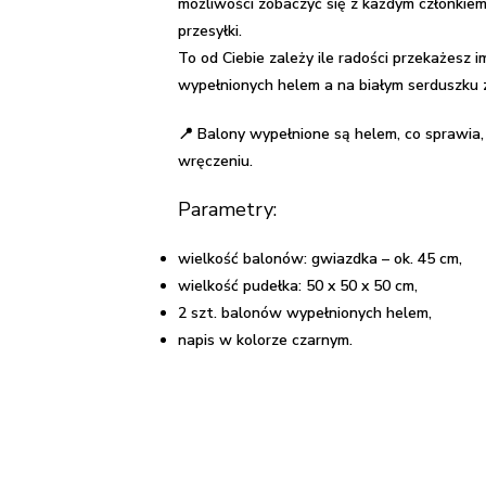
możliwości zobaczyć się z każdym członkiem
-
przesyłki.
Pisanka
To od Ciebie zależy ile radości przekażesz
wypełnionych helem a na białym serduszku 
📍 Balony wypełnione są helem, co sprawia, 
wręczeniu.
Parametry:
wielkość balonów: gwiazdka – ok. 45 cm,
wielkość pudełka: 50 x 50 x 50 cm,
2 szt. balonów wypełnionych helem,
napis w kolorze czarnym.