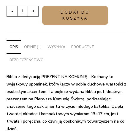
ilość
-
+
DODAJ DO
Biblia
KOSZYKA
z
dedykacją
PREZENT
NA
OPIS
OPINIE (1)
WYSYŁKA
PRODUCENT
KOMUNIĘ
BEZPIECZEŃSTWO
-
Kochany
Biblia z dedykacją PREZENT NA KOMUNIĘ – Kochany to
wyjątkowy upominek, który łączy w sobie duchowe wartości z
osobistym akcentem. Ta pięknie wydana Biblia jest idealnym
prezentem na Pierwszą Komunię Świętą, podkreślając
znaczenie tego sakramentu w życiu młodego katolika. Dzięki
twardej okładce i kompaktowym wymiarom 13×17 cm, jest
trwała i poręczna, co czyni ją doskonałym towarzyszem na co
dzień.