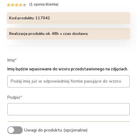
(
1
opinia klienta)
Oceniony
1
4.00
na 5
Kod produktu:
117042
na
podstaw
Realizacja produktu ok. 48h + czas dostawy
ie
oceny
klienta
(required)
Imię
*
Imię będzie wpasowane do wzoru przedstawionego na zdjęciach.
(required)
Podpis
*
Uwagi do produktu (opcjonalne)