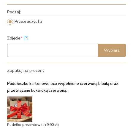
Rodzaj:
Przezroczysta
(required)
Zdjęcie
*
?
Wybierz
Zapakuj na prezent
Pudełeczko kartonowe eco wypełnione czerwoną bibułą oraz
przewiązane kokardką czerwoną.
Pudełko prezentowe
(+9,90 zł)