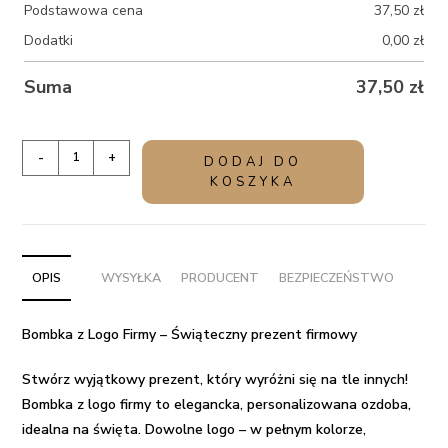
Podstawowa cena
37,50
zł
Dodatki
0,00
zł
Suma
37,50
zł
ilość
-
+
DODAJ DO
Bombka
KOSZYKA
z
Logo
Firmy
-
OPIS
WYSYŁKA
PRODUCENT
BEZPIECZEŃSTWO
Świąteczny
prezent
Bombka z Logo Firmy – Świąteczny prezent firmowy
firmowy
Stwórz wyjątkowy prezent, który wyróżni się na tle innych!
Bombka z logo firmy
to elegancka, personalizowana ozdoba,
idealna na święta. Dowolne logo – w pełnym kolorze,