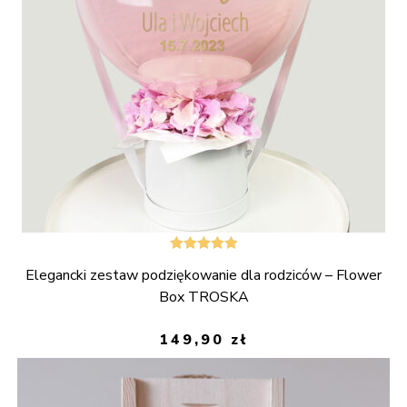
Oceniono
Elegancki zestaw podziękowanie dla rodziców – Flower
5.00
na 5
Box TROSKA
149,90
zł