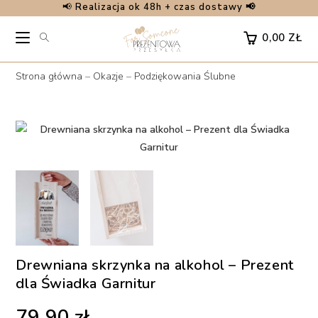
📢
Realizacja ok 48h + czas dostawy 📢
Skip
to
0,00
ZŁ
content
Strona główna
–
Okazje
–
Podziękowania Ślubne
Drewniana skrzynka na alkohol – Prezent
dla Świadka Garnitur
79,90
zł