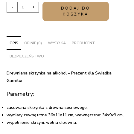
ilość
-
+
DODAJ DO
Drewniana
KOSZYKA
skrzynka
na
alkohol
–
OPIS
OPINIE (0)
WYSYŁKA
PRODUCENT
Prezent
BEZPIECZEŃSTWO
dla
Świadka
Garnitur
Drewniana skrzynka na alkohol – Prezent dla Świadka
Garnitur
Parametry:
zasuwana skrzynka z drewna sosnowego,
wymiary zewnętrzne 36x11x11 cm, wewnętrzne: 34x9x9 cm,
wypełnienie skrzyni: wełna drzewna.