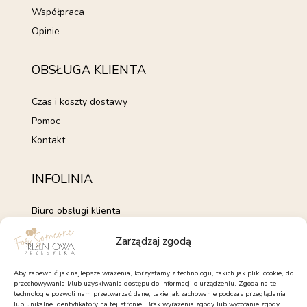
Współpraca
Opinie
OBSŁUGA KLIENTA
Czas i koszty dostawy
Pomoc
Kontakt
INFOLINIA
Biuro obsługi klienta
+48 735 843 843
Zarządzaj zgodą
pon. - pt. 7:00 - 15:00
kontakt@forsomeone.pl
Aby zapewnić jak najlepsze wrażenia, korzystamy z technologii, takich jak pliki cookie, do
przechowywania i/lub uzyskiwania dostępu do informacji o urządzeniu. Zgoda na te
technologie pozwoli nam przetwarzać dane, takie jak zachowanie podczas przeglądania
lub unikalne identyfikatory na tej stronie. Brak wyrażenia zgody lub wycofanie zgody