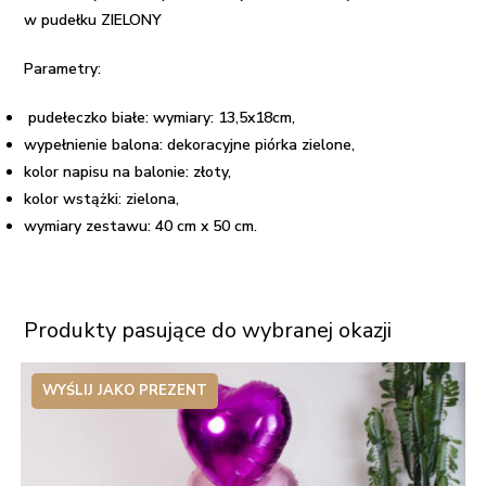
w
w pudełku ZIELONY
pudełku
Parametry:
ZIELONY
pudełeczko białe: wymiary: 13,5x18cm,
wypełnienie balona: dekoracyjne piórka zielone,
kolor napisu na balonie: złoty,
kolor wstążki: zielona,
wymiary zestawu: 40 cm x 50 cm.
Produkty pasujące do wybranej okazji
WYŚLIJ JAKO PREZENT