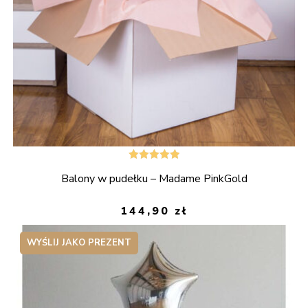
Oceniono
Balony w pudełku – Madame PinkGold
5.00
na 5
144,90
zł
WYŚLIJ JAKO PREZENT