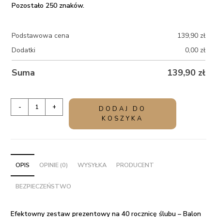
Pozostało 250 znaków.
Podstawowa cena
139,90
zł
Dodatki
0,00
zł
Suma
139,90
zł
ilość
-
+
DODAJ DO
Efektowny
KOSZYKA
zestaw
prezentowy
na
40
OPIS
OPINIE (0)
WYSYŁKA
PRODUCENT
rocznicę
BEZPIECZEŃSTWO
ślubu
-
Balon
Efektowny zestaw prezentowy na 40 rocznicę ślubu – Balon