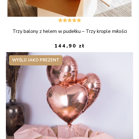
Oceniono
Trzy balony z helem w pudełku – Trzy krople miłości
5.00
na 5
144,90
zł
WYŚLIJ JAKO PREZENT