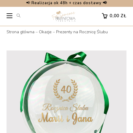
📢
Realizacja ok 48h + czas dostawy 📢
Skip
to
0,00
ZŁ
content
Strona główna
–
Okazje
–
Prezenty na Rocznicę Ślubu