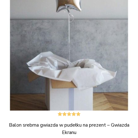
Oceniono
Balon srebrna gwiazda w pudełku na prezent – Gwiazda
5.00
na 5
Ekranu