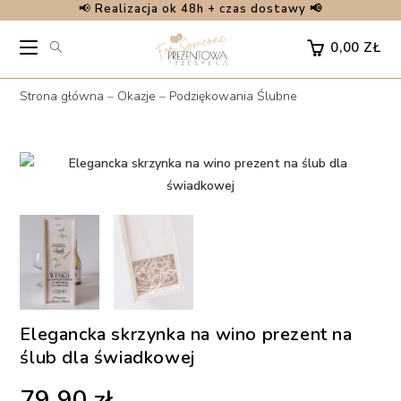
📢
Realizacja ok 48h + czas dostawy 📢
Skip
to
0,00
ZŁ
content
Strona główna
–
Okazje
–
Podziękowania Ślubne
Elegancka skrzynka na wino prezent na
ślub dla świadkowej
79,90
zł