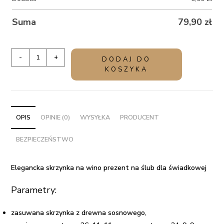
Suma
79,90
zł
ilość
-
+
DODAJ DO
Elegancka
KOSZYKA
skrzynka
na
wino
prezent
OPIS
OPINIE (0)
WYSYŁKA
PRODUCENT
na
BEZPIECZEŃSTWO
ślub
dla
świadkowej
Elegancka skrzynka na wino prezent na ślub dla świadkowej
Parametry:
zasuwana skrzynka z drewna sosnowego,