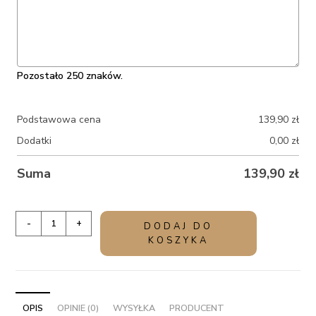
Pozostało 250 znaków.
Podstawowa cena
139,90
zł
Dodatki
0,00
zł
Suma
139,90
zł
ilość
-
+
DODAJ DO
Elegancki
KOSZYKA
prezent
dla
Babci
-
OPIS
OPINIE (0)
WYSYŁKA
PRODUCENT