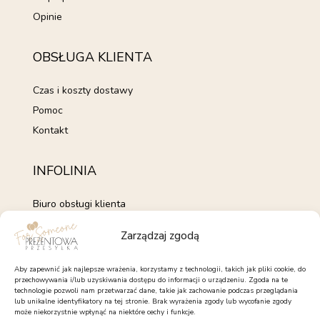
Opinie
OBSŁUGA KLIENTA
Czas i koszty dostawy
Pomoc
Kontakt
INFOLINIA
Biuro obsługi klienta
+48 735 843 843
Zarządzaj zgodą
pon. - pt. 7:00 - 15:00
kontakt@forsomeone.pl
Aby zapewnić jak najlepsze wrażenia, korzystamy z technologii, takich jak pliki cookie, do
przechowywania i/lub uzyskiwania dostępu do informacji o urządzeniu. Zgoda na te
technologie pozwoli nam przetwarzać dane, takie jak zachowanie podczas przeglądania
lub unikalne identyfikatory na tej stronie. Brak wyrażenia zgody lub wycofanie zgody
może niekorzystnie wpłynąć na niektóre cechy i funkcje.