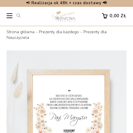
📢
Realizacja ok 48h + czas dostawy 📢
Skip
to
0,00
ZŁ
content
Strona główna
–
Prezenty dla każdego
–
Prezenty dla
Nauczyciela