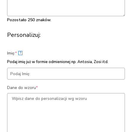
Pozostało 250 znaków.
Personalizuj:
(required)
Imię:
*
?
Podaj imię już w formie odmienionej np. Antosia, Zosi itd.
(required)
Dane do wzoru
*