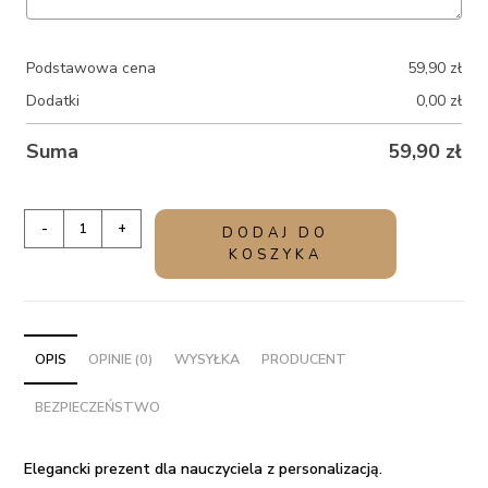
Podstawowa cena
59,90
zł
Dodatki
0,00
zł
Suma
59,90
zł
ilość
-
+
DODAJ DO
Elegancki
KOSZYKA
prezent
dla
nauczyciela
z
OPIS
OPINIE (0)
WYSYŁKA
PRODUCENT
personalizacją
BEZPIECZEŃSTWO
-
KWIATY
Elegancki prezent dla nauczyciela z personalizacją.