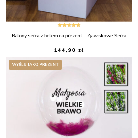
Oceniono
Balony serca z helem na prezent – Zjawiskowe Serca
5.00
na 5
144,90
zł
WYŚLIJ JAKO PREZENT