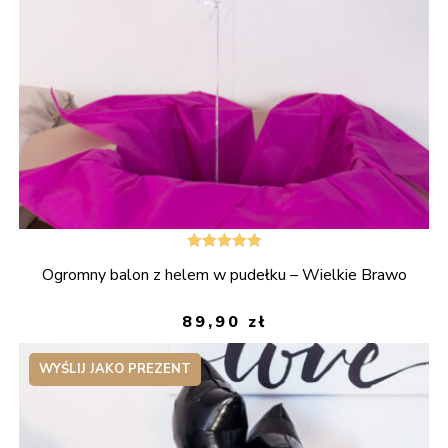
Oceniono
Ogromny balon z helem w pudełku – Wielkie Brawo
5.00
na 5
89,90
zł
WYŚLIJ JAKO PREZENT