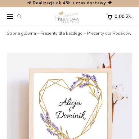
📢
Realizacja ok 48h + czas dostawy 📢
Skip
to
0,00
ZŁ
content
Strona główna
–
Prezenty dla każdego
–
Prezenty dla Rodziców