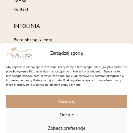
Pomoc
Kontakt
INFOLINIA
Biuro obsługi klienta
+48 735 843 843
Zarządzaj zgodą
pon. - pt. 7:00 - 15:00
kontakt@forsomeone.pl
Aby zapewnić jak najlepsze wrażenia, korzystamy z technologii, takich jak pliki cookie, do
przechowywania i/lub uzyskiwania dostępu do informacji o urządzeniu. Zgoda na te
technologie pozwoli nam przetwarzać dane, takie jak zachowanie podczas przeglądania
lub unikalne identyfikatory na tej stronie. Brak wyrażenia zgody lub wycofanie zgody
może niekorzystnie wpłynąć na niektóre cechy i funkcje.
OBSERWUJ NAS
Akceptuj
Facebook
Instagram
Pinterest
Odrzuć
Zobacz preferencje