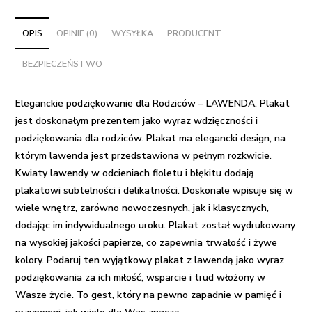
Rodziców
-
OPIS
OPINIE (0)
WYSYŁKA
PRODUCENT
LAWENDA
BEZPIECZEŃSTWO
Eleganckie podziękowanie dla Rodziców – LAWENDA.
Plakat
jest doskonałym prezentem jako wyraz wdzięczności i
podziękowania dla rodziców. Plakat ma elegancki design, na
którym lawenda jest przedstawiona w pełnym rozkwicie.
Kwiaty lawendy w odcieniach fioletu i błękitu dodają
plakatowi subtelności i delikatności. Doskonale wpisuje się w
wiele wnętrz, zarówno nowoczesnych, jak i klasycznych,
dodając im indywidualnego uroku. Plakat został wydrukowany
na wysokiej jakości papierze, co zapewnia trwałość i żywe
kolory. Podaruj ten wyjątkowy plakat z lawendą jako wyraz
podziękowania za ich miłość, wsparcie i trud włożony w
Wasze życie. To gest, który na pewno zapadnie w pamięć i