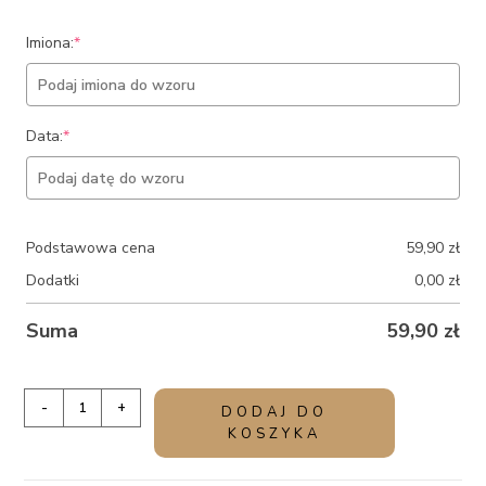
(required)
Imiona:
*
(required)
Data:
*
Podstawowa cena
59,90
zł
Dodatki
0,00
zł
Suma
59,90
zł
ilość
-
+
DODAJ DO
Eleganckie
KOSZYKA
podziękowanie
dla