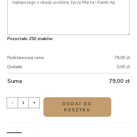
Pozostało 250 znaków.
Podstawowa cena
79,00
zł
Dodatki
0,00
zł
Suma
79,00
zł
ilość
-
+
DODAJ DO
Gotowy
KOSZYKA
prezent
na
podziękowanie