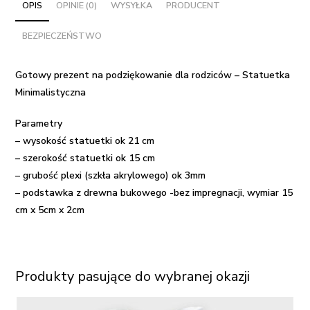
dla
OPIS
OPINIE (0)
WYSYŁKA
PRODUCENT
rodziców
BEZPIECZEŃSTWO
-
Statuetka
Minimalistyczna
Gotowy prezent na podziękowanie dla rodziców – Statuetka
Minimalistyczna
Parametry
– wysokość statuetki ok 21 cm
– szerokość statuetki ok 15 cm
– grubość plexi (szkła akrylowego) ok 3mm
– podstawka z drewna bukowego -bez impregnacji, wymiar 15
cm x 5cm x 2cm
Produkty pasujące do wybranej okazji