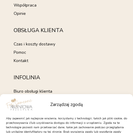
Współpraca
Opinie
OBSŁUGA KLIENTA
Czas i koszty dostawy
Pomoc
Kontakt
INFOLINIA
Biuro obsługi klienta
+48 735 843 843
Zarządzaj zgodą
pon. - pt. 7:00 - 15:00
kontakt@forsomeone.pl
Aby zapewnić jak najlepsze wrażenia, korzystamy z technologii, takich jak pliki cookie, do
przechowywania i/lub uzyskiwania dostępu do informacji o urządzeniu. Zgoda na te
technologie pozwoli nam przetwarzać dane, takie jak zachowanie podczas przeglądania
lub unikalne identyfikatory na tej stronie. Brak wyrażenia zgody lub wycofanie zgody