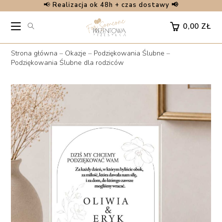
📢
Realizacja ok 48h + czas dostawy 📢
Skip
to
0,00
ZŁ
content
Strona główna
–
Okazje
–
Podziękowania Ślubne
–
Podziękowania Ślubne dla rodziców