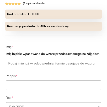
(
1
opinia klienta)
Oceniony
1
5.00
na 5 na
Kod produktu:
101888
podstawie
oceny klienta
Realizacja produktu ok. 48h + czas dostawy
(required)
Imię
*
Imię będzie wpasowane do wzoru przedstawionego na zdjęciach.
(required)
Podpis
*
(required)
Rok
*