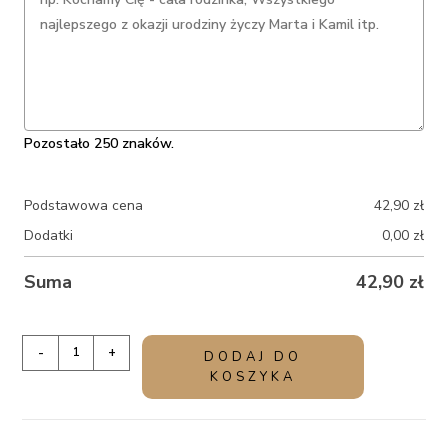
Pozostało 250 znaków.
Podstawowa cena
42,90
zł
Dodatki
0,00
zł
Suma
42,90
zł
ilość
-
+
DODAJ DO
Kalendarz
KOSZYKA
dla
nauczyciela
z