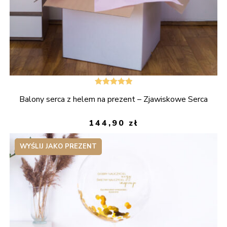
Oceniono
Balony serca z helem na prezent – Zjawiskowe Serca
5.00
na 5
144,90
zł
WYŚLIJ JAKO PREZENT