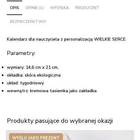
personalizacją
OPIS
OPINIE (1)
WYSYŁKA
PRODUCENT
WIELKIE
BEZPIECZEŃSTWO
SERCE
Kalendarz dla nauczyciela z personalizacją WIELKIE SERCE
Parametry:
wymiary: 14,6 cm x 21 cm,
okładka: skóra ekologiczna
układ: tygodniowy
wewnątrz: kremowa tasiemka jako zakładka.
Produkty pasujące do wybranej okazji
WYŚLIJ JAKO PREZENT