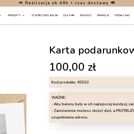
📢
Realizacja ok 48h + czas dostawy 📢
PRODUKTY
STWÓRZ SWÓJ BALON
DLA FIRM
NOWOŚCI
PROMOCJE
POZNAJ NAS
Karta podarunko
100,00
zł
Kod produktu:
45502
WAŻNE:
- Aby balony były w ich najlepszej kondycji za
- Zamówienie możesz złożyć dziś, a PRZYB
uzupełniania adresu.