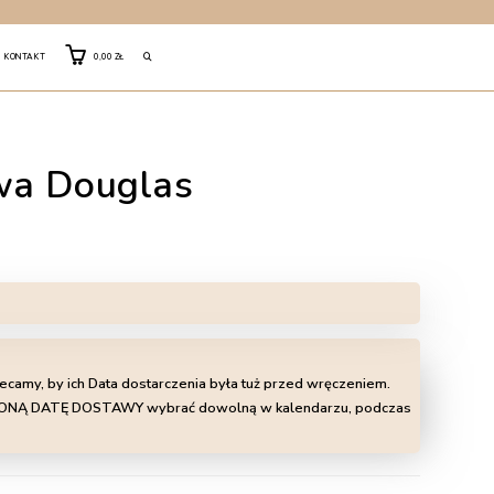
TOGGLE
KONTAKT
0,00
ZŁ
WEBSITE
wa Douglas
SEARCH
lecamy, by ich Data dostarczenia była tuż przed wręczeniem.
LIŻONĄ DATĘ DOSTAWY wybrać dowolną w kalendarzu, podczas