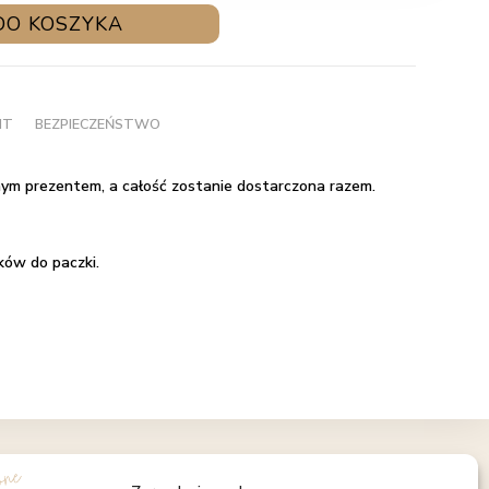
DO KOSZYKA
NT
BEZPIECZEŃSTWO
m prezentem, a całość zostanie dostarczona razem.
ków do paczki.
OBSERWUJ NAS