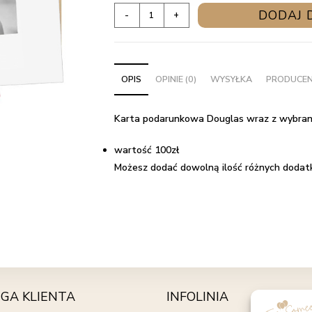
ilość
DODAJ 
-
+
Karta
podarunkowa
Douglas
OPIS
OPINIE (0)
WYSYŁKA
PRODUCE
Karta podarunkowa Douglas wraz z wybrany
wartość 100zł
Możesz dodać dowolną ilość różnych dodat
GA KLIENTA
INFOLINIA