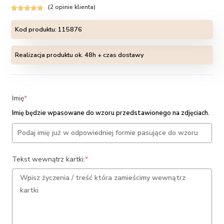
(
2
opinie klienta)
Oceniony
2
5.00
na 5 na
Kod produktu:
115876
podstawie
ocen
Realizacja produktu ok. 48h + czas dostawy
klientów
(required)
Imię
*
Imię będzie wpasowane do wzoru przedstawionego na zdjęciach.
(required)
Tekst wewnątrz kartki:
*