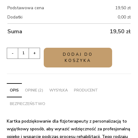
Podstawowa cena
19,50
zł
Dodatki
0,00
zł
Suma
19,50
zł
ilość
-
+
DODAJ DO
Kartka
KOSZYKA
podziękowanie
dla
fizjoterapeuty
z
OPIS
OPINIE (2)
WYSYŁKA
PRODUCENT
personalizacją
BEZPIECZEŃSTWO
Kartka podziękowanie dla fizjoterapeuty z personalizacją to
wyjątkowy sposób, aby wyrazić wdzięczność za profesjonalną
opiekę i wsparcie podczas procesu rehabilitacji. Tego rodzaju