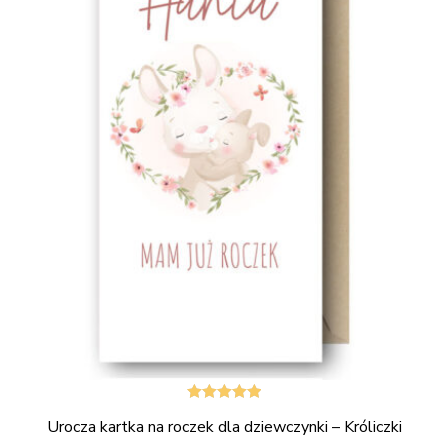
Oceniono
Urocza kartka na roczek dla dziewczynki – Króliczki
5.00
na 5