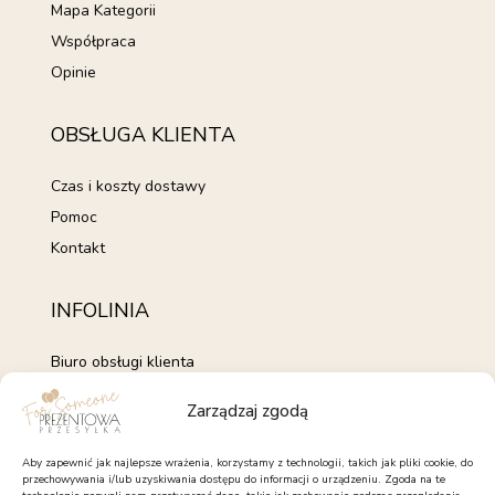
Mapa Kategorii
Współpraca
Opinie
OBSŁUGA KLIENTA
Czas i koszty dostawy
Pomoc
Kontakt
INFOLINIA
Biuro obsługi klienta
+48 735 843 843
Zarządzaj zgodą
pon. - pt. 7:00 - 15:00
kontakt@forsomeone.pl
Aby zapewnić jak najlepsze wrażenia, korzystamy z technologii, takich jak pliki cookie, do
przechowywania i/lub uzyskiwania dostępu do informacji o urządzeniu. Zgoda na te