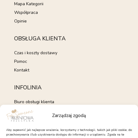
Mapa Kategorii
Współpraca
Opinie
OBSŁUGA KLIENTA
Czas i koszty dostawy
Pomoc
Kontakt
INFOLINIA
Biuro obsługi klienta
+48 735 843 843
Zarządzaj zgodą
pon. - pt. 7:00 - 15:00
kontakt@forsomeone.pl
Aby zapewnić jak najlepsze wrażenia, korzystamy z technologii, takich jak pliki cookie, do
przechowywania i/lub uzyskiwania dostępu do informacji o urządzeniu. Zgoda na te