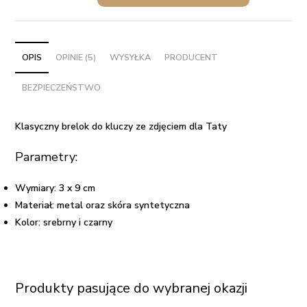
brelok
do
kluczy
ze
OPIS
OPINIE (5)
WYSYŁKA
PRODUCENT
zdjęciem
BEZPIECZEŃSTWO
dla
Taty
Klasyczny brelok do kluczy ze zdjęciem dla Taty
Parametry:
Wymiary: 3 x 9 cm
Materiał: metal oraz skóra syntetyczna
Kolor: srebrny i czarny
Produkty pasujące do wybranej okazji