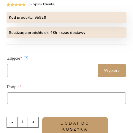
(
5
opinii klienta)
Oceniony
5
5.00
na 5 na
Kod produktu:
95929
podstawie
ocen
Realizacja produktu ok. 48h + czas dostawy
klientów
(required)
Zdjęcie
*
?
Wybierz
(required)
Podpis
*
ilość
-
+
DODAJ DO
Klasyczny
KOSZYKA