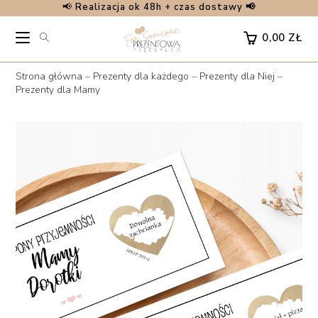
📢
Realizacja ok 48h + czas dostawy 📢
Skip
to
0,00
ZŁ
content
Strona główna
–
Prezenty dla każdego
–
Prezenty dla Niej
–
Prezenty dla Mamy