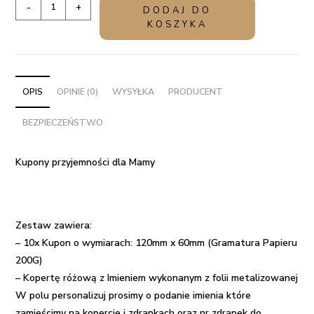
ilość
-
+
DODAJ DO
Kupony
KOSZYKA
przyjemności
dla
Mamy
-
OPIS
OPINIE (0)
WYSYŁKA
PRODUCENT
Zdrapki
BEZPIECZEŃSTWO
Kupony przyjemności dla Mamy
Zestaw zawiera:
– 10x Kupon o wymiarach: 120mm x 60mm (Gramatura Papieru
200G)
– Kopertę różową z Imieniem wykonanym z folii metalizowanej
W polu personalizuj prosimy o podanie imienia które
zamieścimy na kopercie i zdrapkach oraz nr zdrapek do