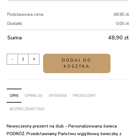
Podstawowa cena
48,90
zł
Dodatki
0,00
zł
Suma
48,90
zł
ilość
-
+
DODAJ DO
Nowoczesny
KOSZYKA
prezent
na
ślub
-
OPIS
OPINIE (0)
WYSYŁKA
PRODUCENT
Personalizowana
BEZPIECZEŃSTWO
świeca
PODRÓŻ
Nowoczesny prezent na ślub – Personalizowana świeca
PODRÓŻ.
Przedstawiamy Państwu wyjątkową świeczkę z