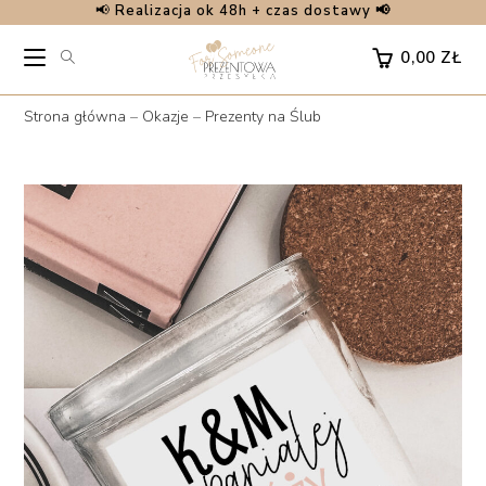
📢
Realizacja ok 48h + czas dostawy 📢
Skip
to
0,00
ZŁ
content
Strona główna
–
Okazje
–
Prezenty na Ślub