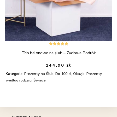
Oceniono
Trio balonowe na ślub – Życiowa Podróż
5.00
na 5
144,90
zł
Kategorie:
Prezenty na Ślub
,
Do 100 zł
,
Okazje
,
Prezenty
według rodzaju
,
Świece