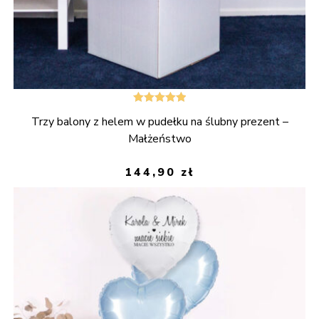
Oceniono
Trzy balony z helem w pudełku na ślubny prezent –
5.00
na 5
Małżeństwo
144,90
zł