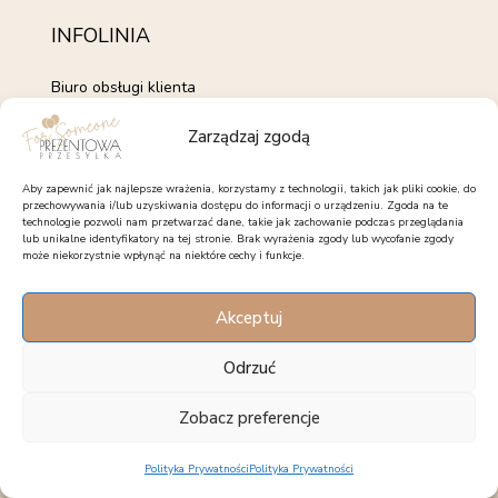
INFOLINIA
Biuro obsługi klienta
+48 735 843 843
Zarządzaj zgodą
pon. - pt. 7:00 - 15:00
kontakt@forsomeone.pl
Aby zapewnić jak najlepsze wrażenia, korzystamy z technologii, takich jak pliki cookie, do
przechowywania i/lub uzyskiwania dostępu do informacji o urządzeniu. Zgoda na te
technologie pozwoli nam przetwarzać dane, takie jak zachowanie podczas przeglądania
lub unikalne identyfikatory na tej stronie. Brak wyrażenia zgody lub wycofanie zgody
może niekorzystnie wpłynąć na niektóre cechy i funkcje.
OBSERWUJ NAS
Akceptuj
Facebook
Instagram
Pinterest
Odrzuć
Zobacz preferencje
Korzystanie z serwisu oznacza akceptację regulaminu. - Copyright 2025
Polityka Prywatności
Polityka Prywatności
forsomeone.pl