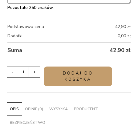
Pozostało 250 znaków.
Podstawowa cena
42,90
zł
Dodatki
0,00
zł
Suma
42,90
zł
ilość
-
+
DODAJ DO
Organizer
KOSZYKA
dla
świadkowej
-
kalendarz
OPIS
OPINIE (0)
WYSYŁKA
PRODUCENT
z
BEZPIECZEŃSTWO
personalizacją