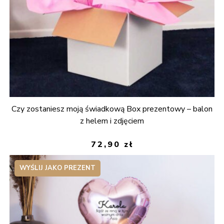
Czy zostaniesz moją świadkową Box prezentowy – balon
z helem i zdjęciem
72,90
zł
WYŚLIJ JAKO PREZENT