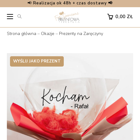
📢
Realizacja ok 48h + czas dostawy 📢
Skip
to
0,00
ZŁ
content
Strona główna
–
Okazje
–
Prezenty na Zaręczyny
WYŚLIJ JAKO PREZENT