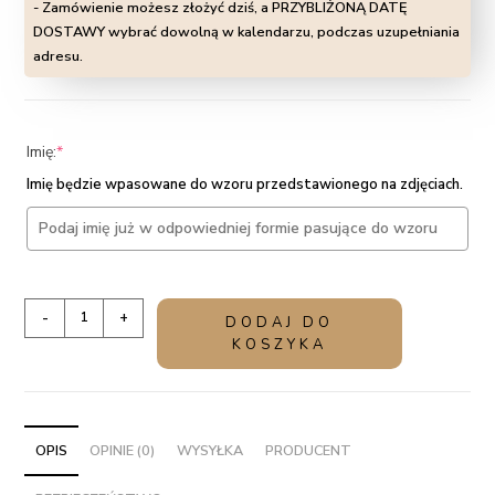
- Zamówienie możesz złożyć dziś, a PRZYBLIŻONĄ DATĘ
DOSTAWY wybrać dowolną w kalendarzu, podczas uzupełniania
adresu.
(required)
Imię:
*
Imię będzie wpasowane do wzoru przedstawionego na zdjęciach.
ilość
-
+
DODAJ DO
Oryginalny
KOSZYKA
bukiet
dla
Kobiety
na
OPIS
OPINIE (0)
WYSYŁKA
PRODUCENT
prezent