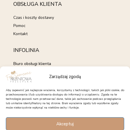
OBSŁUGA KLIENTA
Czas i koszty dostawy
Pomoc
Kontakt
INFOLINIA
Biuro obsługi klienta
+48 735 843 843
Zarządzaj zgodą
pon. - pt. 7:00 - 15:00
kontakt@forsomeone.pl
Aby zapewnić jak najlepsze wrażenia, korzystamy z technologii, takich jak pliki cookie, do
przechowywania i/lub uzyskiwania dostępu do informacji o urządzeniu. Zgoda na te
technologie pozwoli nam przetwarzać dane, takie jak zachowanie podczas przeglądania
lub unikalne identyfikatory na tej stronie. Brak wyrażenia zgody lub wycofanie zgody
może niekorzystnie wpłynąć na niektóre cechy i funkcje.
OBSERWUJ NAS
Akceptuj