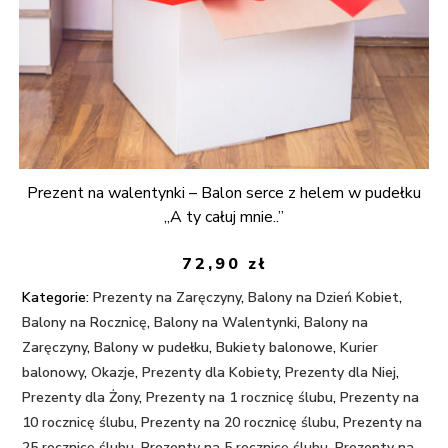
Prezent na walentynki – Balon serce z helem w pudełku
„A ty całuj mnie..”
72,90
zł
Kategorie:
Prezenty na Zaręczyny
,
Balony na Dzień Kobiet
,
Balony na Rocznicę
,
Balony na Walentynki
,
Balony na
Zaręczyny
,
Balony w pudełku
,
Bukiety balonowe
,
Kurier
balonowy
,
Okazje
,
Prezenty dla Kobiety
,
Prezenty dla Niej
,
Prezenty dla Żony
,
Prezenty na 1 rocznicę ślubu
,
Prezenty na
10 rocznicę ślubu
,
Prezenty na 20 rocznicę ślubu
,
Prezenty na
25 rocznicę ślubu
,
Prezenty na 5 rocznicę ślubu
,
Prezenty na