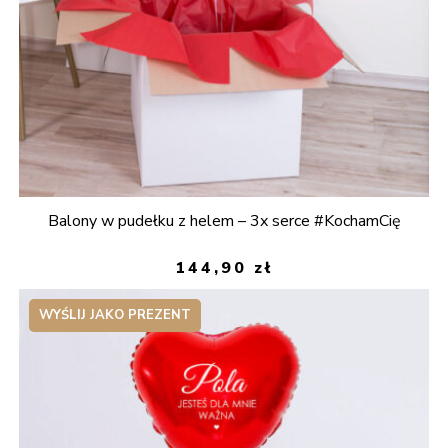
Balony w pudełku z helem – 3x serce #KochamCię
144,90
zł
WYŚLIJ JAKO PREZENT