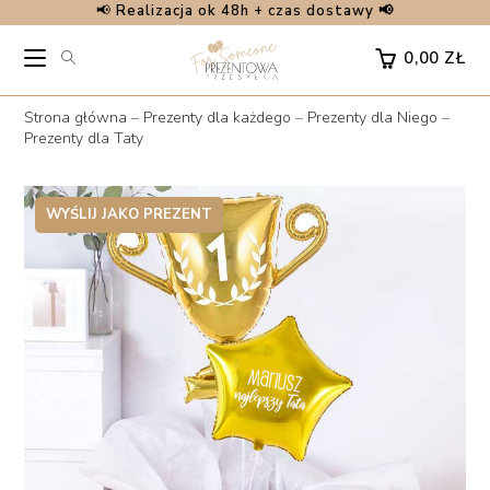
📢
Realizacja ok 48h + czas dostawy 📢
Skip
to
0,00
ZŁ
content
Strona główna
–
Prezenty dla każdego
–
Prezenty dla Niego
–
Prezenty dla Taty
WYŚLIJ JAKO PREZENT