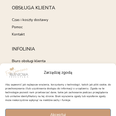
OBSŁUGA KLIENTA
Czas i koszty dostawy
Pomoc
Kontakt
INFOLINIA
Biuro obsługi klienta
+48 735 843 843
Zarządzaj zgodą
pon. - pt. 7:00 - 15:00
kontakt@forsomeone.pl
Aby zapewnić jak najlepsze wrażenia, korzystamy z technologii, takich jak pliki cookie, do
przechowywania i/lub uzyskiwania dostępu do informacji o urządzeniu. Zgoda na te
technologie pozwoli nam przetwarzać dane, takie jak zachowanie podczas przeglądania
lub unikalne identyfikatory na tej stronie. Brak wyrażenia zgody lub wycofanie zgody
może niekorzystnie wpłynąć na niektóre cechy i funkcje.
OBSERWUJ NAS
Akceptuj