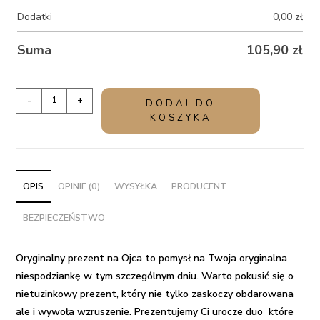
Dodatki
0,00
zł
Suma
105,90
zł
ilość
-
+
DODAJ DO
Oryginalny
KOSZYKA
prezent
na
Ojca
-
OPIS
OPINIE (0)
WYSYŁKA
PRODUCENT
Tata
BEZPIECZEŃSTWO
nr
1
balon
Oryginalny prezent na Ojca to pomysł na Twoja oryginalna
puchar
niespodziankę w tym szczególnym dniu. Warto pokusić się o
i
nietuzinkowy prezent
, który nie tylko zaskoczy obdarowana
gwiazdka
ale i wywoła wzruszenie. Prezentujemy Ci urocze duo które