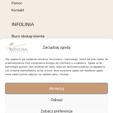
Pomoc
Kontakt
INFOLINIA
Biuro obsługi klienta
+48 735 843 843
Zarządzaj zgodą
pon. - pt. 7:00 - 15:00
kontakt@forsomeone.pl
Aby zapewnić jak najlepsze wrażenia, korzystamy z technologii, takich jak pliki cookie, do
przechowywania i/lub uzyskiwania dostępu do informacji o urządzeniu. Zgoda na te
technologie pozwoli nam przetwarzać dane, takie jak zachowanie podczas przeglądania
lub unikalne identyfikatory na tej stronie. Brak wyrażenia zgody lub wycofanie zgody
może niekorzystnie wpłynąć na niektóre cechy i funkcje.
OBSERWUJ NAS
Akceptuj
Facebook
Instagram
Pinterest
Odrzuć
Zobacz preferencje