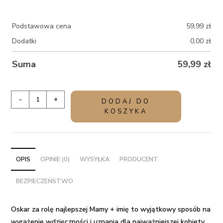
Podstawowa cena
59,99
zł
Dodatki
0,00
zł
Suma
59,99
zł
ilość
-
+
DODAJ DO
Oskar
KOSZYKA
za
rolę
najlepszej
Mamy
OPIS
OPINIE (0)
WYSYŁKA
PRODUCENT
+
BEZPIECZEŃSTWO
imię
Oskar za rolę najlepszej Mamy + imię to wyjątkowy sposób na
wyrażenie wdzięczności i uznania dla najważniejszej kobiety