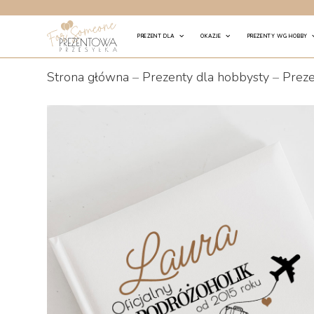
Skip
to
PREZENT DLA
OKAZJE
PREZENTY WG HOBBY
content
Strona główna
–
Prezenty dla hobbysty
–
Preze