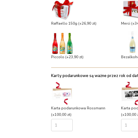
Raffaello 150g
(+26,90 zł)
Merci
(+34
Piccolo
(+23,90 zł)
Bezalkoh
Karty podarunkowe są ważne przez rok od daty
Karta podarunkowa Rossmann
Karta po
(+100,00 zł)
(+100,00 z