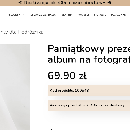
📢
Realizacja ok 48h + czas dostawy 📢
PRODUKTY
STWÓRZ SWÓJ BALON
DLA FIRM
NOWOŚCI
PROMOCJE
POZNAJ NAS
nty dla Podróżnika
Pamiątkowy preze
album na fotogra
69,90
zł
Kod produktu:
100548
Realizacja produktu ok. 48h + czas dostawy