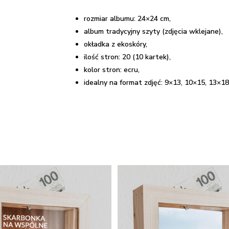
rozmiar albumu: 24×24 cm,
album tradycyjny szyty (zdjęcia wklejane),
okładka z ekoskóry,
ilość stron: 20 (10 kartek),
kolor stron: ecru,
idealny na format zdjęć: 9×13, 10×15, 13×18