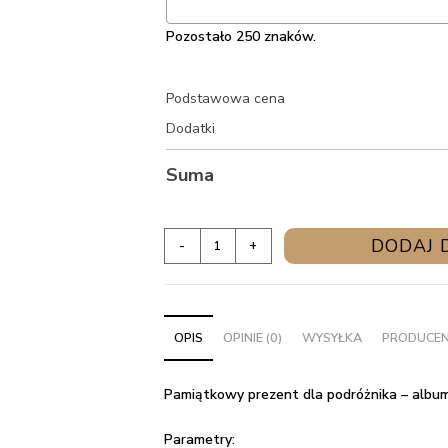
Pozostało 250 znaków.
Podstawowa cena
Dodatki
Suma
ilość
DODAJ 
-
+
Pamiątkowy
prezent
dla
OPIS
OPINIE (0)
WYSYŁKA
PRODUCE
podróżnika
-
album
Pamiątkowy prezent dla podróżnika – album
na
fotografie
Parametry: