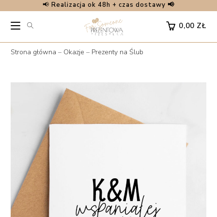
📢
Realizacja ok 48h + czas dostawy 📢
Skip
to
0,00
ZŁ
content
Strona główna
–
Okazje
–
Prezenty na Ślub