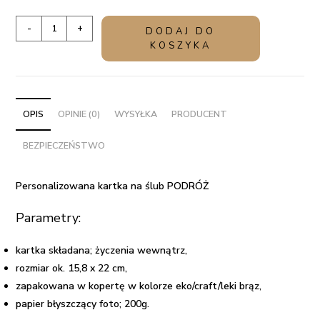
ilość
-
+
DODAJ DO
Personalizowana
KOSZYKA
kartka
na
ślub
PODRÓŻ
OPIS
OPINIE (0)
WYSYŁKA
PRODUCENT
BEZPIECZEŃSTWO
Personalizowana kartka na ślub PODRÓŻ
Parametry:
kartka składana; życzenia wewnątrz,
rozmiar ok. 15,8 x 22 cm,
zapakowana w kopertę w kolorze eko/craft/leki brąz,
papier błyszczący foto; 200g.