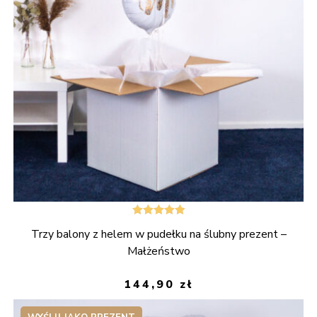
Oceniono
Trzy balony z helem w pudełku na ślubny prezent –
5.00
na 5
Małżeństwo
144,90
zł