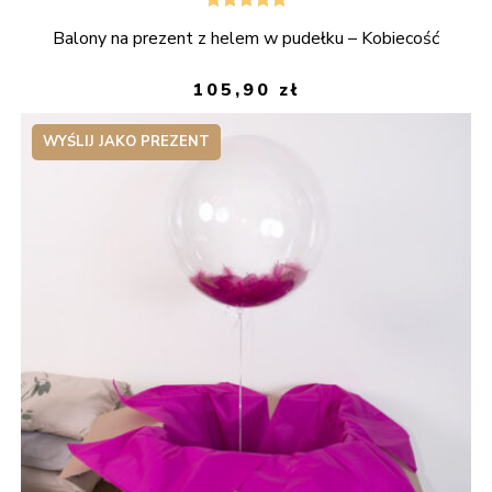
Oceniono
Balony na prezent z helem w pudełku – Kobiecość
5.00
na 5
105,90
zł
WYŚLIJ JAKO PREZENT