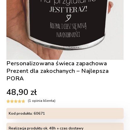
Personalizowana świeca zapachowa
Prezent dla zakochanych – Najlepsza
PORA
48,90
zł
(
1
opinia klienta)
Oceniony
1
5.00
na 5 na
Kod produktu:
60671
podstawie
oceny klienta
Realizacja produktu ok. 48h + czas dostawy