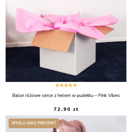
Oceniono
Balon różowe serce z helem w pudełku – Pink Vibes
5.00
na 5
72,90
zł
WYŚLIJ JAKO PREZENT