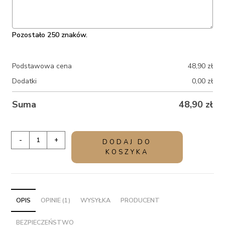
Pozostało 250 znaków.
Podstawowa cena
48,90
zł
Dodatki
0,00
zł
Suma
48,90
zł
ilość
-
+
DODAJ DO
Personalizowana
KOSZYKA
świeca
zapachowa
Prezent
dla
OPIS
OPINIE (1)
WYSYŁKA
PRODUCENT
zakochanych
BEZPIECZEŃSTWO
-