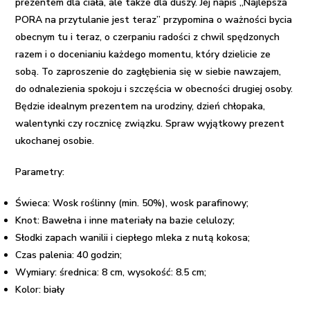
prezentem dla ciała, ale także dla duszy. Jej napis „Najlepsza
PORA na przytulanie jest teraz” przypomina o ważności bycia
obecnym tu i teraz, o czerpaniu radości z chwil spędzonych
razem i o docenianiu każdego momentu, który dzielicie ze
sobą. To zaproszenie do zagłębienia się w siebie nawzajem,
do odnalezienia spokoju i szczęścia w obecności drugiej osoby.
Będzie idealnym prezentem na urodziny, dzień chłopaka,
walentynki czy rocznicę związku. Spraw wyjątkowy prezent
ukochanej osobie.
Parametry:
Świeca: Wosk roślinny (min. 50%), wosk parafinowy;
Knot: Bawełna i inne materiały na bazie celulozy;
Słodki zapach wanilii i ciepłego mleka z nutą kokosa;
Czas palenia: 40 godzin;
Wymiary: średnica: 8 cm, w
ysokość:
8.5 cm;
Kolor: biały