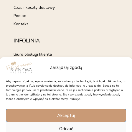
Czas i koszty dostawy
Pomoc
Kontakt
INFOLINIA
Biuro obsługi klienta
+48 735 843 843
Zarządzaj zgodą
pon. - pt. 7:00 - 15:00
kontakt@forsomeone.pl
Aby zapewnić jak najlepsze wrażenia, korzystamy z technologii, takich jak pliki cookie, do
przechowywania i/lub uzyskiwania dostępu do informacji o urządzeniu. Zgoda na te
technologie pozwoli nam przetwarzać dane, takie jak zachowanie podczas przeglądania
lub unikalne identyfikatory na tej stronie. Brak wyrażenia zgody lub wycofanie zgody
może niekorzystnie wpłynąć na niektóre cechy i funkcje.
OBSERWUJ NAS
Akceptuj
Facebook
Instagram
Pinterest
Odrzuć