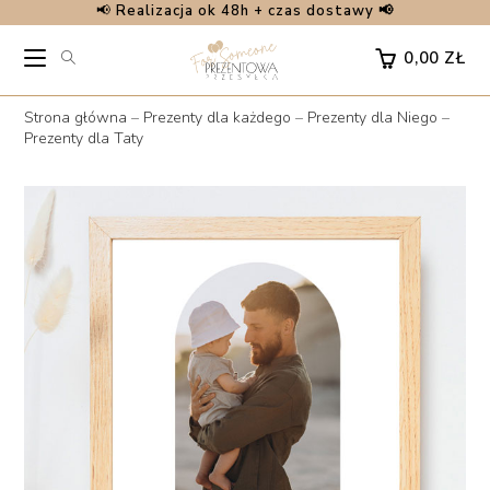
📢
Realizacja ok 48h + czas dostawy 📢
Skip
to
0,00
ZŁ
content
Strona główna
–
Prezenty dla każdego
–
Prezenty dla Niego
–
Prezenty dla Taty