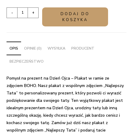
ilość
-
+
DODAJ DO
Pomysł
KOSZYKA
na
prezent
na
Dzień
OPIS
OPINIE (0)
WYSYŁKA
PRODUCENT
Ojca
BEZPIECZEŃSTWO
-
Plakat
w
Pomysł na prezent na Dzień Ojca – Plakat w ramie ze
ramie
zdjęciem BOHO.
Nasz plakat z wspólnym zdjęciem „Najlepszy
ze
Tata” to personalizowany prezent, który pozwoli ci wyrazić
zdjęciem
podziękowanie dla swojego taty. Ten wyjątkowy plakat jest
BOHO
idealnym prezentem na Dzień Ojca, urodziny taty lub inną
szczególną okazję, kiedy chcesz wyrazić, jak bardzo cenisz i
kochasz swojego tatę. Zamów już dziś nasz plakat z
wspólnym zdjęciem „Najlepszy Tata” i podaruj tacie