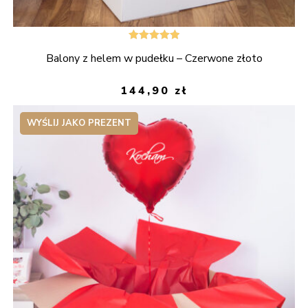
Oceniono
Balony z helem w pudełku – Czerwone złoto
5.00
na 5
144,90
zł
WYŚLIJ JAKO PREZENT