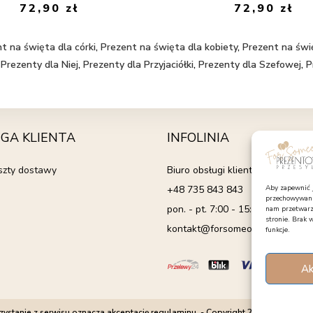
72,90
zł
72,90
zł
t na święta dla córki
,
Prezent na święta dla kobiety
,
Prezent na świ
,
Prezenty dla Niej
,
Prezenty dla Przyjaciółki
,
Prezenty dla Szefowej
,
P
GA KLIENTA
INFOLINIA
oszty dostawy
Biuro obsługi klienta
+48 735 843 843
Aby zapewnić ja
przechowywania
pon. - pt. 7:00 - 15:00
nam przetwarza
stronie. Brak 
kontakt@forsomeone.pl
funkcje.
Ak
zystanie z serwisu oznacza akceptację regulaminu. - Copyright 2025 forsomeon