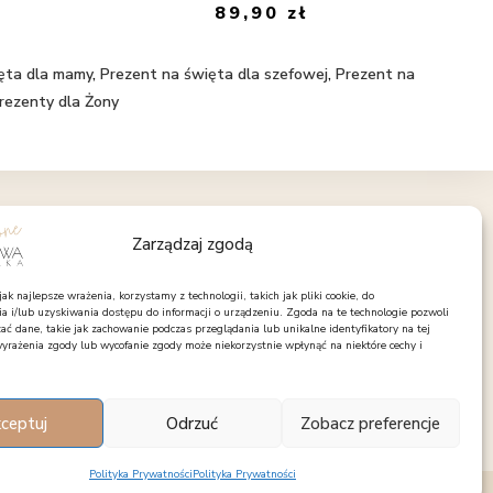
89,90
zł
ęta dla mamy
,
Prezent na święta dla szefowej
,
Prezent na
rezenty dla Żony
OBSERWUJ NAS
Zarządzaj zgodą
Facebook
Instagram
Pinterest
k najlepsze wrażenia, korzystamy z technologii, takich jak pliki cookie, do
 i/lub uzyskiwania dostępu do informacji o urządzeniu. Zgoda na te technologie pozwoli
ć dane, takie jak zachowanie podczas przeglądania lub unikalne identyfikatory na tej
wyrażenia zgody lub wycofanie zgody może niekorzystnie wpłynąć na niektóre cechy i
ceptuj
Odrzuć
Zobacz preferencje
Polityka Prywatności
Polityka Prywatności
e.pl