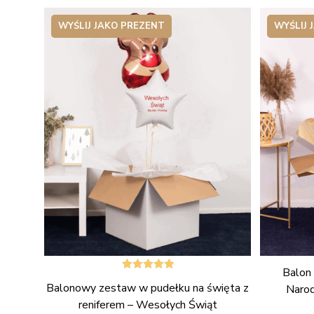
WYŚLIJ JAKO PREZENT
WYŚLIJ 
Balon
Oceniono
Balonowy zestaw w pudełku na święta z
Narod
5.00
na 5
reniferem – Wesołych Świąt