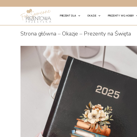
Skip
to
PREZENT DLA
OKAZJE
PREZENTY WG HOBBY
content
Strona główna
–
Okazje
–
Prezenty na Święta