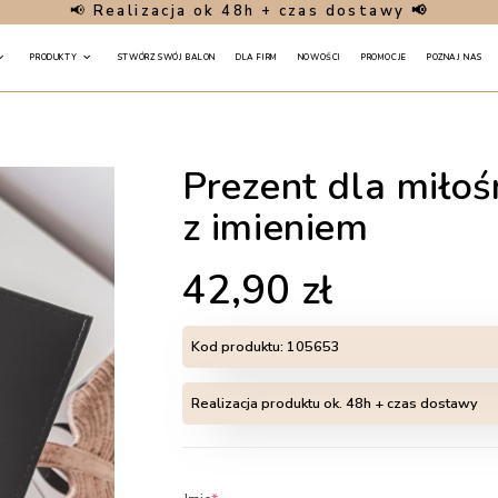
📢
Realizacja ok 48h + czas dostawy 📢
PRODUKTY
STWÓRZ SWÓJ BALON
DLA FIRM
NOWOŚCI
PROMOCJE
POZNAJ NAS
Prezent dla miłoś
z imieniem
42,90
zł
Kod produktu:
105653
Realizacja produktu ok. 48h + czas dostawy