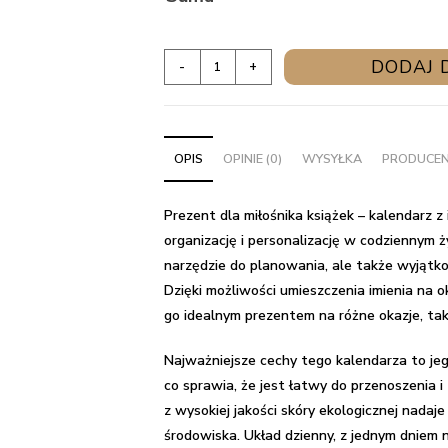
ilość
DODAJ 
-
+
Prezent
dla
miłośnika
OPIS
OPINIE (0)
WYSYŁKA
PRODUCE
książek
-
kalendarz
Prezent dla miłośnika książek – kalendarz z
z
organizację i personalizację w codziennym ż
imieniem
narzędzie do planowania, ale także wyjątko
Dzięki możliwości umieszczenia imienia na o
go idealnym prezentem na różne okazje, takie
Najważniejsze cechy tego kalendarza to je
co sprawia, że jest łatwy do przenoszenia i
z wysokiej jakości skóry ekologicznej nadaje
środowiska. Układ dzienny, z jednym dniem na