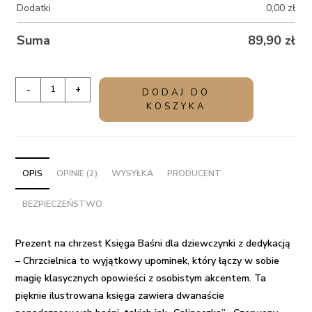
Dodatki
0,00
zł
Suma
89,90
zł
ilość
-
+
DODAJ DO
Prezent
KOSZYKA
na
chrzest
Księga
Baśni
OPIS
OPINIE (2)
WYSYŁKA
PRODUCENT
dla
BEZPIECZEŃSTWO
dziewczynki
z
dedykacją
Prezent na chrzest Księga Baśni dla dziewczynki z dedykacją
-
– Chrzcielnica to wyjątkowy upominek, który łączy w sobie
Chrzcielnica
magię klasycznych opowieści z osobistym akcentem. Ta
pięknie ilustrowana księga zawiera dwanaście