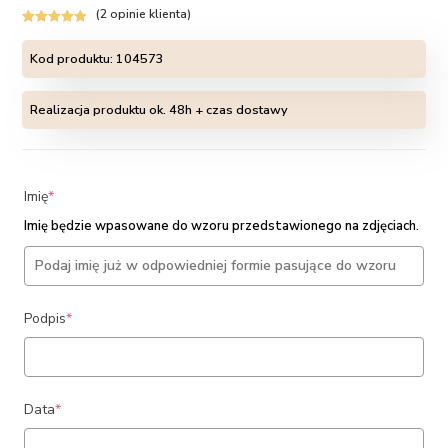
(
2
opinie klienta)
Oceniony
2
5.00
na 5 na
Kod produktu:
104573
podstawie
ocen
Realizacja produktu ok. 48h + czas dostawy
klientów
(required)
Imię
*
Imię będzie wpasowane do wzoru przedstawionego na zdjęciach.
(required)
Podpis
*
(required)
Data
*