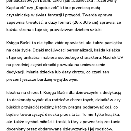
ponadczasowych baśni, takich jak „Calineczka”, „Czerwony
Kapturek” czy „Kopciuszek”, które przeniosą małą
czytelniczkę w świat fantazji i przygód. Twarda oprawa
zapewnia trwałość, a duży format (26 x 30,5 cm) sprawia, że
każda strona staje się prawdziwym dziełem sztuki.
Księga Baśni to nie tylko zbiór opowieści, ale także pamiątka
na całe życie. Dzięki możliwości personalizacji, każda książka
staje się unikalna i nabiera osobistego charakteru. Nadruk UV
na przedniej części okładki pozwala na umieszczenie
dedykacji, imienia dziecka lub daty chrztu, co czyni ten
prezent jeszcze bardziej wyjątkowym.
Idealna na chrzest, Księga Baśni dla dziewczynki z dedykacją
to doskonały wybór dla rodziców chrzestnych, dziadków czy
bliskich przyjaciół rodziny, którzy pragną podarować coś, co
będzie towarzyszyć dziecku przez lata. To nie tylko książka,
ale także symbol miłości i troski, który z pewnością zostanie
doceniony przez obdarowaną dziewczynkę i jej rodziców.