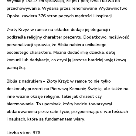
Wymiary 13×17 cm sprawiają, że jest poręczna i łatwa do
przechowywania. Wydana przez renomowane Wydawnictwo
Opoka, zawiera 376 stron pełnych mądrości i inspiracji.
Złoty Krzyż w ramce na okładce dodaje jej elegancji i
podkreśla religijny charakter prezentu. Dodatkowo, możliwość
personalizacji sprawia, że Biblia nabiera unikalnego,
osobistego charakteru. Można dodać imię dziecka, datę
komunii lub dedykację, co czyni ją jeszcze bardziej wyjątkową
pamiątką.
Biblia z nadrukiem – Złoty Krzyż w ramce to nie tylko
doskonały prezent na Pierwszą Komunię Świętą, ale także na
inne ważne okazje religijne, takie jak chrzest czy
bierzmowanie. To upominek, który będzie towarzyszył
obdarowanemu przez całe życie, przypominając o wartościach
i naukach, które są fundamentem wiary.
Liczba stron: 376