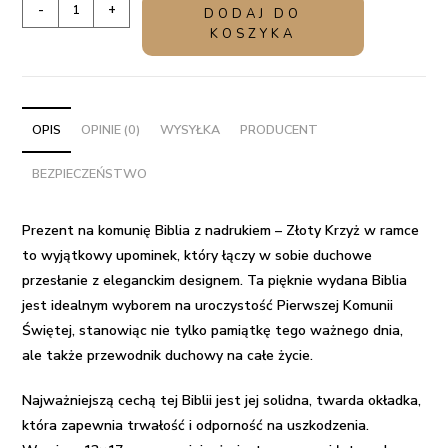
ilość
-
+
DODAJ DO
Prezent
KOSZYKA
na
komunię
Biblia
z
OPIS
OPINIE (0)
WYSYŁKA
PRODUCENT
nadrukiem
BEZPIECZEŃSTWO
-
Złoty
Krzyż
Prezent na komunię Biblia z nadrukiem – Złoty Krzyż w ramce
w
to wyjątkowy upominek, który łączy w sobie duchowe
ramce
przesłanie z eleganckim designem. Ta pięknie wydana Biblia
jest idealnym wyborem na uroczystość Pierwszej Komunii
Świętej, stanowiąc nie tylko pamiątkę tego ważnego dnia,
ale także przewodnik duchowy na całe życie.
Najważniejszą cechą tej Biblii jest jej solidna, twarda okładka,
która zapewnia trwałość i odporność na uszkodzenia.