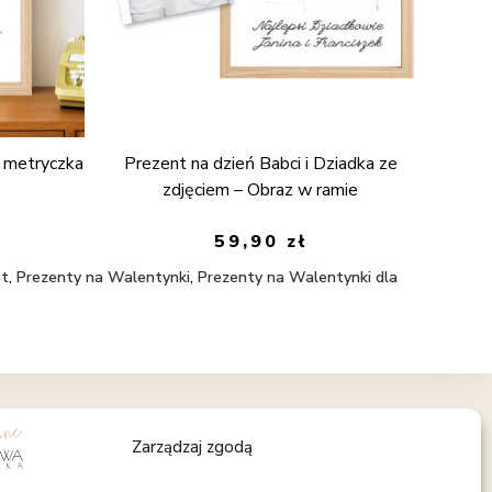
Prezent na dzień Babci i Dziadka ze
– metryczka
zdjęciem – Obraz w ramie
59,90
zł
et
,
Prezenty na Walentynki
,
Prezenty na Walentynki dla
OBSERWUJ NAS
Zarządzaj zgodą
Facebook
Instagram
Pinterest