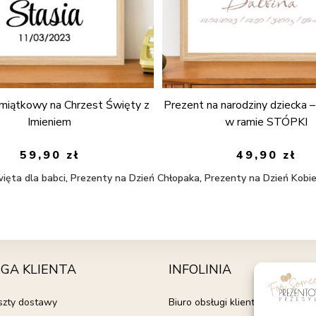
miątkowy na Chrzest Święty z
Prezent na narodziny dziecka 
Imieniem
w ramie STÓPKI
59,90
zł
49,90
zł
ięta dla babci
,
Prezenty na Dzień Chłopaka
,
Prezenty na Dzień Kobi
GA KLIENTA
INFOLINIA
oszty dostawy
Biuro obsługi klienta