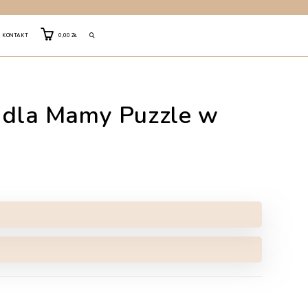
TOGGLE
KONTAKT
0,00
ZŁ
WEBSITE
ę dla Mamy Puzzle w
SEARCH