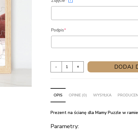
(required)
Zdjęcie
*
?
(required)
Podpis
*
ilość
DODAJ 
-
+
Prezent
na
ścianę
OPIS
OPINIE (0)
WYSYŁKA
PRODUCE
dla
Mamy
Puzzle
Prezent na ścianę dla Mamy Puzzle w ramie
w
Parametry:
ramie
ze