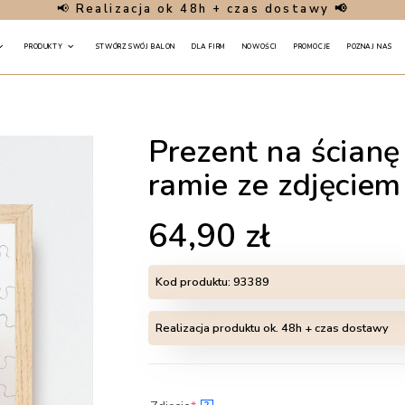
📢
Realizacja ok 48h + czas dostawy 📢
PRODUKTY
STWÓRZ SWÓJ BALON
DLA FIRM
NOWOŚCI
PROMOCJE
POZNAJ NAS
Prezent na ścian
ramie ze zdjęciem
64,90
zł
Kod produktu:
93389
Realizacja produktu ok. 48h + czas dostawy