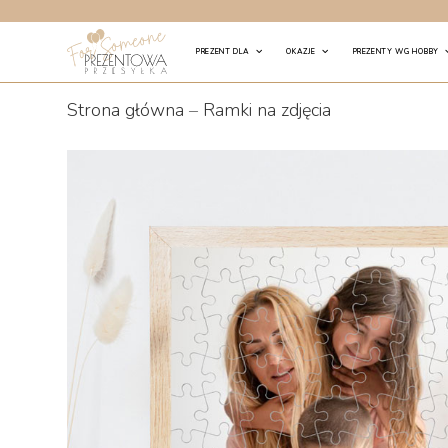
Skip
to
PREZENT DLA
OKAZJE
PREZENTY WG HOBBY
content
Strona główna
–
Ramki na zdjęcia