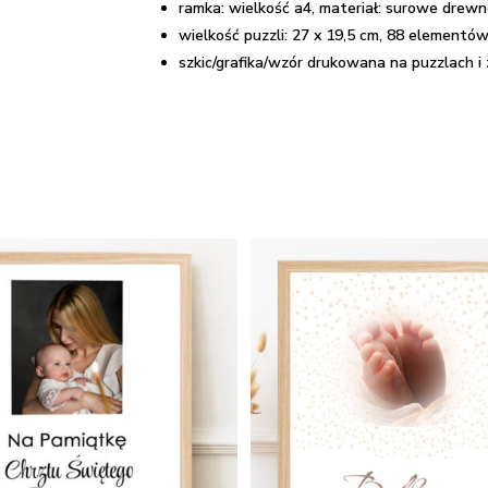
ramka: wielkość a4, materiał: surowe drewn
zdjęciem
wielkość puzzli: 27 x 19,5 cm, 88 elementów
szkic/grafika/wzór drukowana na puzzlach i