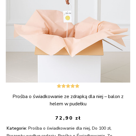
Oceniono
Prośba o świadkowanie ze zdrapką dla niej – balon z
5.00
na 5
helem w pudełku
72,90
zł
Kategorie:
Prośba o świadkowanie dla niej
,
Do 100 zł
,
Prezenty według rodzaju
,
Prośba o Świadkowanie
,
Ze