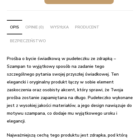
o
bycie
świadkową
w
OPIS
OPINIE (0)
WYSYŁKA
PRODUCENT
pudełeczku
BEZPIECZEŃSTWO
ze
zdrapką
-
Prośba o bycie świadkową w pudełeczku ze zdrapką –
Szampan
Szampan to wyjątkowy sposób na zadanie tego
szczególnego pytania swojej przyszłej świadkowej. Ten
elegancki i oryginalny produkt łączy w sobie element
zaskoczenia oraz osobisty akcent, który sprawi, że Twoja
prośba zostanie zapamiętana na długo. Pudełeczko wykonane
jest z wysokiej jakości materiałów, a jego design nawiązuje do
motywu szampana, co dodaje mu wyjątkowego uroku i
elegancji.
Najważniejszą cechą tego produktu jest zdrapka, pod którą