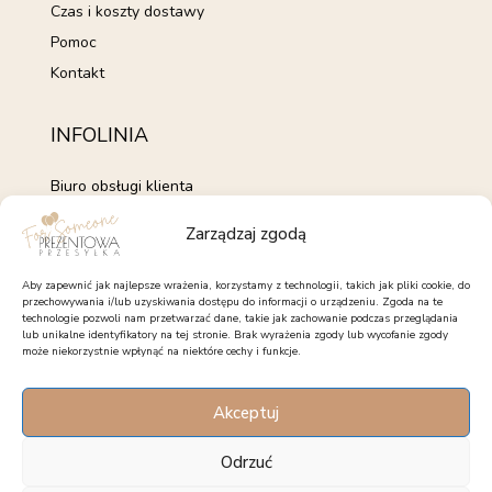
Czas i koszty dostawy
Pomoc
Kontakt
INFOLINIA
Biuro obsługi klienta
+48 735 843 843
Zarządzaj zgodą
pon. - pt. 7:00 - 15:00
kontakt@forsomeone.pl
Aby zapewnić jak najlepsze wrażenia, korzystamy z technologii, takich jak pliki cookie, do
przechowywania i/lub uzyskiwania dostępu do informacji o urządzeniu. Zgoda na te
technologie pozwoli nam przetwarzać dane, takie jak zachowanie podczas przeglądania
lub unikalne identyfikatory na tej stronie. Brak wyrażenia zgody lub wycofanie zgody
może niekorzystnie wpłynąć na niektóre cechy i funkcje.
OBSERWUJ NAS
Akceptuj
Facebook
Instagram
Pinterest
Odrzuć