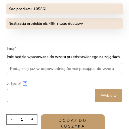
Kod produktu:
105861
Realizacja produktu ok. 48h + czas dostawy
(required)
Imię:
*
Imię będzie wpasowane do wzoru przedstawionego na zdjęciach.
(required)
Zdjęcie
*
?
Wybierz
ilość
-
+
DODAJ DO
Prośba
KOSZYKA