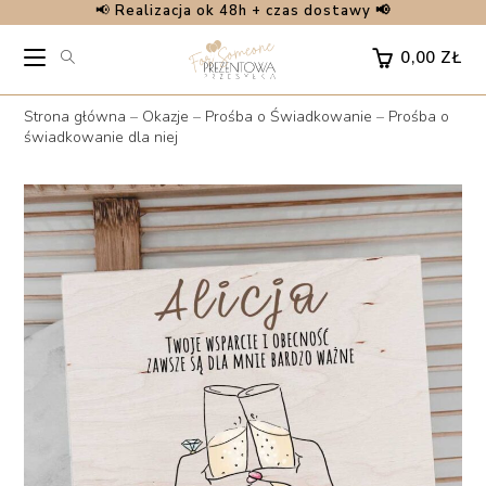
📢
Realizacja ok 48h + czas dostawy 📢
Skip
to
0,00
ZŁ
content
Strona główna
–
Okazje
–
Prośba o Świadkowanie
–
Prośba o
świadkowanie dla niej