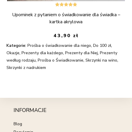
Oceniono
Upominek z pytaniem o świadkowanie dla świadka –
5.00
na 5
kartka akrylowa
43,90
zł
Kategorie:
Prośba o świadkowanie dla niego
,
Do 100 zł
,
Okazje
,
Prezenty dla każdego
,
Prezenty dla Niej
,
Prezenty
według rodzaju
,
Prośba o Świadkowanie
,
Skrzynki na wino
,
Skrzynki z nadrukiem
INFORMACJE
Blog