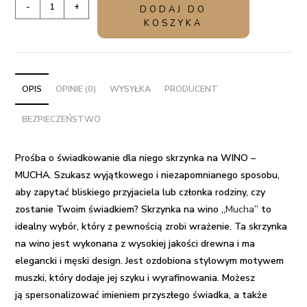
ilość
-
+
DODAJ DO
Prośba
KOSZYKA
o
świadkowanie
dla
niego
OPIS
OPINIE (0)
WYSYŁKA
PRODUCENT
skrzynka
BEZPIECZEŃSTWO
na
WINO
-
Prośba o świadkowanie dla niego skrzynka na WINO –
MUCHA
MUCHA.
Szukasz wyjątkowego i niezapomnianego sposobu,
aby zapytać bliskiego przyjaciela lub członka rodziny, czy
zostanie Twoim świadkiem? Skrzynka na wino „
Mucha
” to
idealny wybór, który z pewnością zrobi wrażenie. Ta skrzynka
na wino jest wykonana z wysokiej jakości drewna i ma
elegancki i męski design. Jest ozdobiona stylowym motywem
muszki, który dodaje jej szyku i wyrafinowania. Możesz
ją spersonalizować imieniem przyszłego świadka, a także