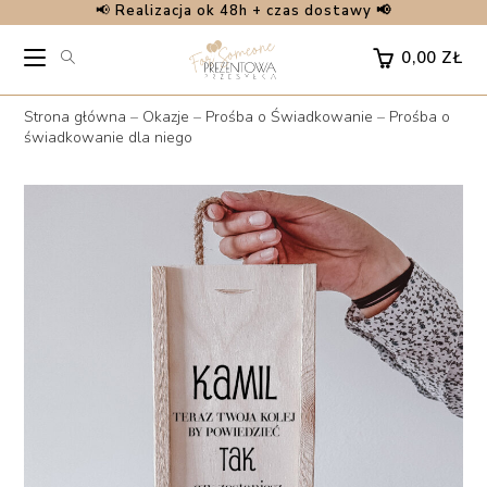
📢
Realizacja ok 48h + czas dostawy 📢
Skip
to
0,00
ZŁ
content
Strona główna
–
Okazje
–
Prośba o Świadkowanie
–
Prośba o
świadkowanie dla niego