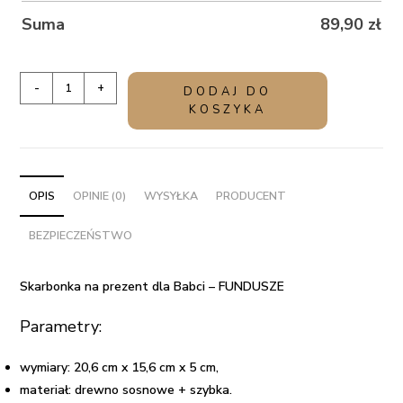
Suma
89,90
zł
ilość
-
+
DODAJ DO
Skarbonka
KOSZYKA
na
prezent
dla
Babci
OPIS
OPINIE (0)
WYSYŁKA
PRODUCENT
-
BEZPIECZEŃSTWO
FUNDUSZE
Skarbonka na prezent dla Babci – FUNDUSZE
Parametry:
wymiary: 20,6 cm x 15,6 cm x 5 cm,
materiał: drewno sosnowe + szybka.