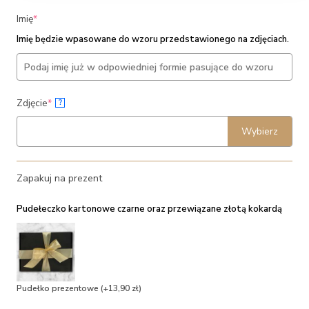
(required)
Imię
*
Imię będzie wpasowane do wzoru przedstawionego na zdjęciach.
(required)
Zdjęcie
*
?
Wybierz
Zapakuj na prezent
Pudełeczko kartonowe czarne oraz przewiązane złotą kokardą
Pudełko prezentowe
(+13,90 zł)