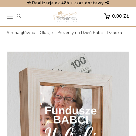
📢
Realizacja ok 48h + czas dostawy 📢
Skip
to
0,00
ZŁ
content
Strona główna
–
Okazje
–
Prezenty na Dzień Babci i Dziadka