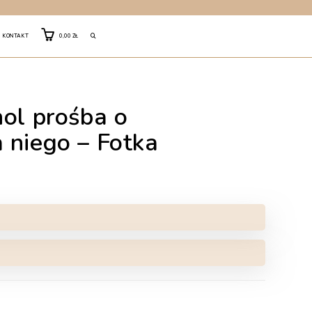
TOGGLE
KONTAKT
0,00
ZŁ
WEBSITE
ol prośba o
SEARCH
 niego – Fotka