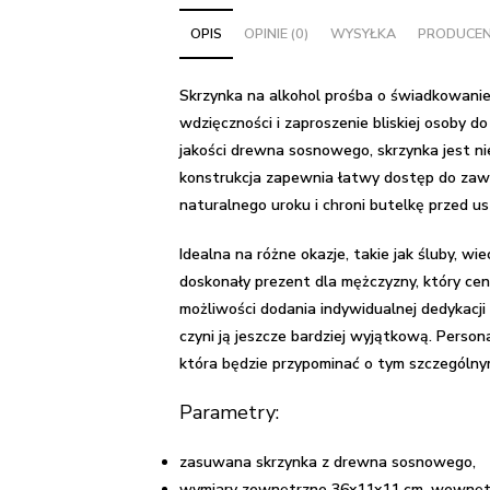
alkohol
OPIS
OPINIE (0)
WYSYŁKA
PRODUCE
prośba
o
świadkowanie
Skrzynka na alkohol prośba o świadkowanie
dla
wdzięczności i zaproszenie bliskiej osoby d
niego
jakości drewna sosnowego, skrzynka jest ni
-
konstrukcja zapewnia łatwy dostęp do zawar
Fotka
naturalnego uroku i chroni butelkę przed u
Idealna na różne okazje, takie jak śluby, wi
doskonały prezent dla mężczyzny, który ceni
możliwości dodania indywidualnej dedykacji 
czyni ją jeszcze bardziej wyjątkową. Person
która będzie przypominać o tym szczególnym
Parametry:
zasuwana skrzynka z drewna sosnowego,
wymiary zewnętrzne 36x11x11 cm, wewnętr