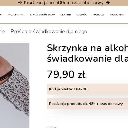
📢
Realizacja ok 48h + czas dostawy 📢
PRODUKTY
STWÓRZ SWÓJ BALON
DLA FIRM
NOWOŚCI
PROMOCJE
POZNAJ NAS
ie
–
Prośba o świadkowanie dla niego
Skrzynka na alkoh
świadkowanie dla
79,90
zł
Kod produktu:
104298
Realizacja produktu ok. 48h + czas dostawy