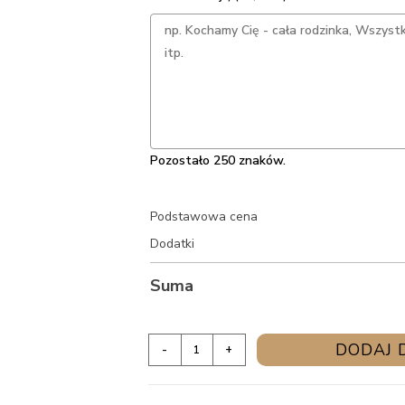
Pozostało 250 znaków.
Podstawowa cena
Dodatki
Suma
ilość
DODAJ 
-
+
Skrzynka
na