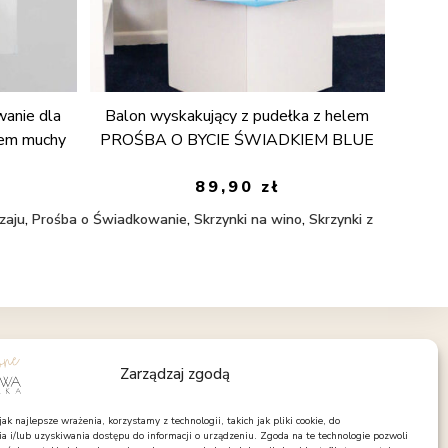
Balon wyskakujący z pudełka z helem
wanie dla
PROŚBA O BYCIE ŚWIADKIEM BLUE
wem muchy
89,90
zł
zaju
,
Prośba o Świadkowanie
,
Skrzynki na wino
,
Skrzynki z
OBSERWUJ NAS
Zarządzaj zgodą
Facebook
Instagram
Pinterest
k najlepsze wrażenia, korzystamy z technologii, takich jak pliki cookie, do
 i/lub uzyskiwania dostępu do informacji o urządzeniu. Zgoda na te technologie pozwoli