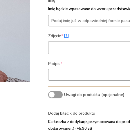
(required)
Imię
*
Imię będzie wpasowane do wzoru przedstawio
(required)
Zdjęcie
*
?
(required)
Podpis
*
Uwagi do produktu (opcjonalne)
Dodaj bilecik do produktu
Karteczka z dedykacją przymocowana do prod
obdarowanej :) (+5,90 zł)