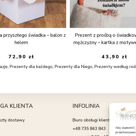
a przyszłego świadka – balon z
Prezent z prośbą o świadko
helem
mężczyzny – kartka z moty
72,90
zł
43,90
zł
azje
,
Prezenty dla każdego
,
Prezenty dla Niego
,
Prezenty według rod
GA KLIENTA
INFOLINIA
oszty dostawy
Biuro obsługi klienta
+48 735 843 843
Aby zapewnić ja
przechowywania