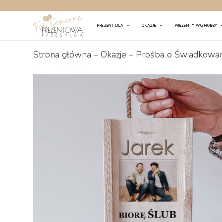
Skip
to
PREZENT DLA
OKAZJE
PREZENTY WG HOBBY
content
Strona główna
–
Okazje
–
Prośba o Świadkowan