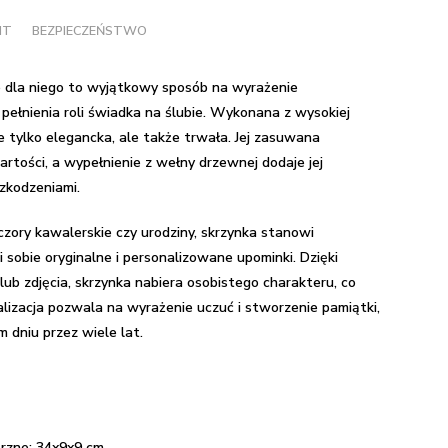
NT
BEZPIECZEŃSTWO
 dla niego to wyjątkowy sposób na wyrażenie
o pełnienia roli świadka na ślubie. Wykonana z wysokiej
e tylko elegancka, ale także trwała. Jej zasuwana
tości, a wypełnienie z wełny drzewnej dodaje jej
szkodzeniami.
eczory kawalerskie czy urodziny, skrzynka stanowi
 sobie oryginalne i personalizowane upominki. Dzięki
lub zdjęcia, skrzynka nabiera osobistego charakteru, co
alizacja pozwala na wyrażenie uczuć i stworzenie pamiątki,
 dniu przez wiele lat.
zne: 34x9x9 cm,