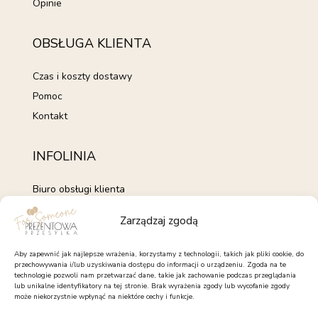
Opinie
OBSŁUGA KLIENTA
Czas i koszty dostawy
Pomoc
Kontakt
INFOLINIA
Biuro obsługi klienta
+48 735 843 843
Zarządzaj zgodą
pon. - pt. 7:00 - 15:00
kontakt@forsomeone.pl
Aby zapewnić jak najlepsze wrażenia, korzystamy z technologii, takich jak pliki cookie, do
przechowywania i/lub uzyskiwania dostępu do informacji o urządzeniu. Zgoda na te
technologie pozwoli nam przetwarzać dane, takie jak zachowanie podczas przeglądania
lub unikalne identyfikatory na tej stronie. Brak wyrażenia zgody lub wycofanie zgody
może niekorzystnie wpłynąć na niektóre cechy i funkcje.