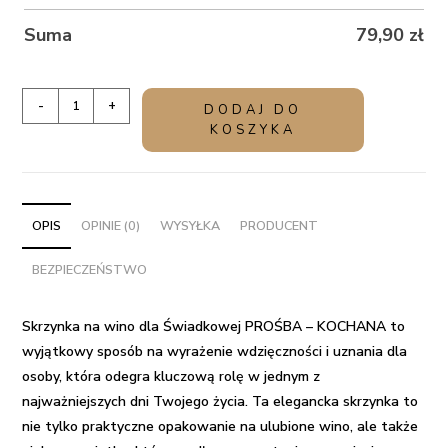
Suma
79,90
zł
ilość
-
+
DODAJ DO
Skrzynka
KOSZYKA
na
wino
dla
Świadkowej
OPIS
OPINIE (0)
WYSYŁKA
PRODUCENT
PROŚBA
BEZPIECZEŃSTWO
-
KOCHANA
Skrzynka na wino dla Świadkowej PROŚBA – KOCHANA to
wyjątkowy sposób na wyrażenie wdzięczności i uznania dla
osoby, która odegra kluczową rolę w jednym z
najważniejszych dni Twojego życia. Ta elegancka skrzynka to
nie tylko praktyczne opakowanie na ulubione wino, ale także