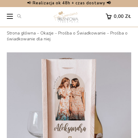
📢
Realizacja ok 48h + czas dostawy 📢
Skip
to
0,00
ZŁ
content
Strona główna
–
Okazje
–
Prośba o Świadkowanie
–
Prośba o
świadkowanie dla niej