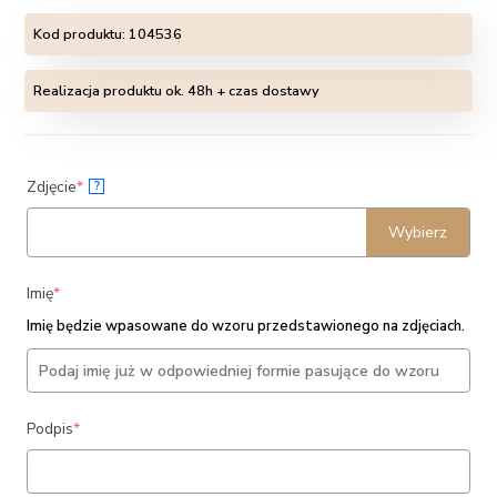
Kod produktu:
104536
Realizacja produktu ok. 48h + czas dostawy
(required)
Zdjęcie
*
?
Wybierz
(required)
Imię
*
Imię będzie wpasowane do wzoru przedstawionego na zdjęciach.
(required)
Podpis
*