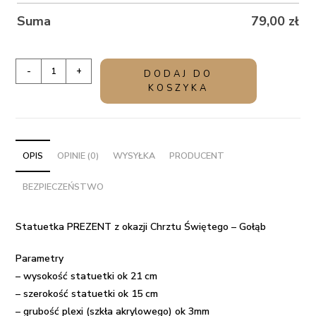
Suma
79,00
zł
ilość
-
+
DODAJ DO
Statuetka
KOSZYKA
PREZENT
z
okazji
Chrztu
OPIS
OPINIE (0)
WYSYŁKA
PRODUCENT
Świętego
BEZPIECZEŃSTWO
-
Gołąb
Statuetka PREZENT z okazji Chrztu Świętego – Gołąb
Parametry
– wysokość statuetki ok 21 cm
– szerokość statuetki ok 15 cm
– grubość plexi (szkła akrylowego) ok 3mm