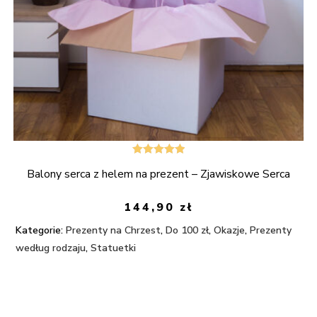
Oceniono
Balony serca z helem na prezent – Zjawiskowe Serca
5.00
na 5
144,90
zł
Kategorie:
Prezenty na Chrzest
,
Do 100 zł
,
Okazje
,
Prezenty
według rodzaju
,
Statuetki