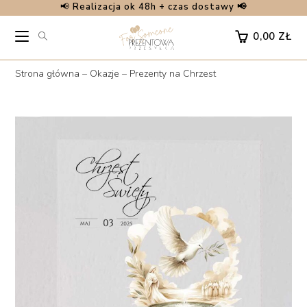
📢
Realizacja ok 48h + czas dostawy 📢
Skip
to
0,00
ZŁ
content
Strona główna
–
Okazje
–
Prezenty na Chrzest