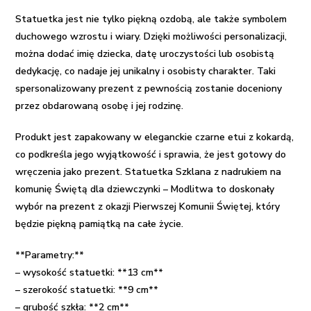
Statuetka jest nie tylko piękną ozdobą, ale także symbolem
duchowego wzrostu i wiary. Dzięki możliwości personalizacji,
można dodać imię dziecka, datę uroczystości lub osobistą
dedykację, co nadaje jej unikalny i osobisty charakter. Taki
spersonalizowany prezent z pewnością zostanie doceniony
przez obdarowaną osobę i jej rodzinę.
Produkt jest zapakowany w eleganckie czarne etui z kokardą,
co podkreśla jego wyjątkowość i sprawia, że jest gotowy do
wręczenia jako prezent. Statuetka Szklana z nadrukiem na
komunię Świętą dla dziewczynki – Modlitwa to doskonały
wybór na prezent z okazji Pierwszej Komunii Świętej, który
będzie piękną pamiątką na całe życie.
**Parametry:**
– wysokość statuetki: **13 cm**
– szerokość statuetki: **9 cm**
– grubość szkła: **2 cm**