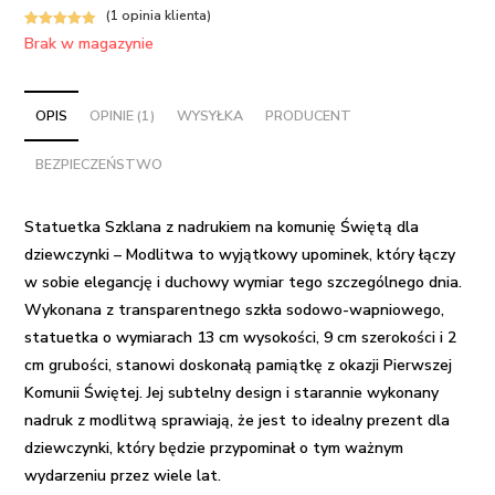
(
1
opinia klienta)
Oceniony
1
Brak w magazynie
5.00
na 5 na
podstawie
oceny klienta
OPIS
OPINIE (1)
WYSYŁKA
PRODUCENT
BEZPIECZEŃSTWO
Statuetka Szklana z nadrukiem na komunię Świętą dla
dziewczynki – Modlitwa to wyjątkowy upominek, który łączy
w sobie elegancję i duchowy wymiar tego szczególnego dnia.
Wykonana z transparentnego szkła sodowo-wapniowego,
statuetka o wymiarach 13 cm wysokości, 9 cm szerokości i 2
cm grubości, stanowi doskonałą pamiątkę z okazji Pierwszej
Komunii Świętej. Jej subtelny design i starannie wykonany
nadruk z modlitwą sprawiają, że jest to idealny prezent dla
dziewczynki, który będzie przypominał o tym ważnym
wydarzeniu przez wiele lat.