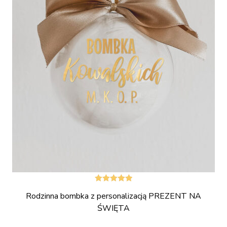
Oceniono
Rodzinna bombka z personalizacją PREZENT NA
5.00
na 5
ŚWIĘTA