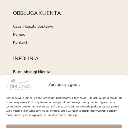
OBSŁUGA KLIENTA
Czas i koszty dostawy
Pomoc
Kontakt
INFOLINIA
Biuro obsługi klienta
+48 735 843 843
Zarządzaj zgodą
pon. - pt. 7:00 - 15:00
kontakt@forsomeone.pl
Aby zapewnić jak najlepsze wrażenia, korzystamy z technologii, takich jak pliki cookie, do
przechowywania i/lub uzyskiwania dostępu do informacji o urządzeniu. Zgoda na te
technologie pozwoli nam przetwarzać dane, takie jak zachowanie podczas przeglądania
lub unikalne identyfikatory na tej stronie. Brak wyrażenia zgody lub wycofanie zgody
może niekorzystnie wpłynąć na niektóre cechy i funkcje.
OBSERWUJ NAS