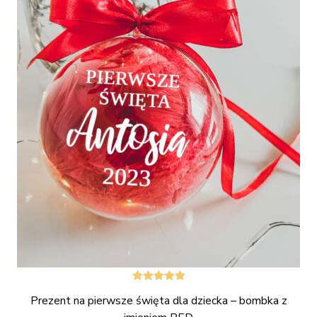
Oceniono
Prezent na pierwsze święta dla dziecka – bombka z
5.00
na 5