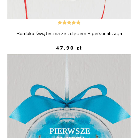
Oceniono
Bombka świąteczna ze zdjęciem + personalizacja
5.00
na 5
47,90
zł