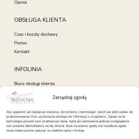
Opinie
OBSŁUGA KLIENTA
Czas i koszty dostawy
Pomoc
Kontakt
INFOLINIA
Biuro obsługi klienta
+48 735 843 843
Zarządzaj zgodą
pon. - pt. 7:00 - 15:00
kontakt@forsomeone.pl
Aby zapewnić jak najlepsze wrażenia, korzystamy z technologii, takich jak pliki cookie, do
przechowywania i/lub uzyskiwania dostępu do informacji o urządzeniu. Zgoda na te
technologie pozwoli nam przetwarzać dane, takie jak zachowanie podczas przeglądania
lub unikalne identyfikatory na tej stronie. Brak wyrażenia zgody lub wycofanie zgody
może niekorzystnie wpłynąć na niektóre cechy i funkcje.