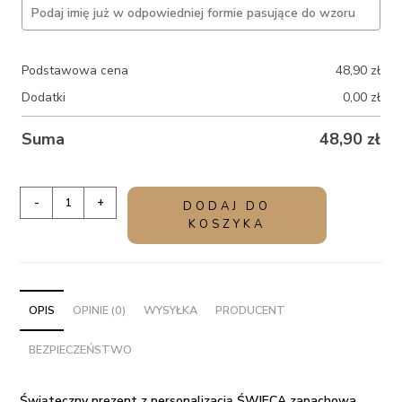
Podstawowa cena
48,90
zł
Dodatki
0,00
zł
Suma
48,90
zł
ilość
-
+
DODAJ DO
Świąteczny
KOSZYKA
prezent
z
personalizacją
ŚWIECA
OPIS
OPINIE (0)
WYSYŁKA
PRODUCENT
zapachowa
BEZPIECZEŃSTWO
RELAX
Świąteczny prezent z personalizacją ŚWIECA zapachowa