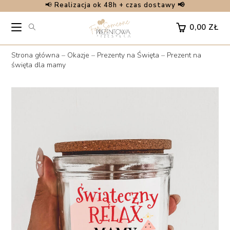
📢
Realizacja ok 48h + czas dostawy 📢
Skip
to
0,00
ZŁ
content
Strona główna
–
Okazje
–
Prezenty na Święta
–
Prezent na
święta dla mamy