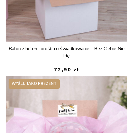
Balon z helem, prośba o świadkowanie – Bez Ciebie Nie
Idę
72,90
zł
WYŚLIJ JAKO PREZENT