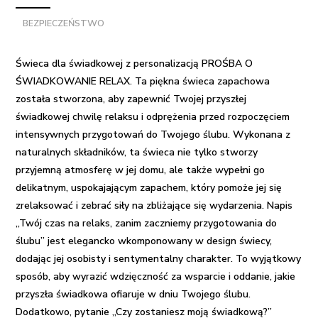
PROŚBA
BEZPIECZEŃSTWO
O
ŚWIADKOWANIE
RELAX
Świeca dla świadkowej z personalizacją PROŚBA O
ŚWIADKOWANIE RELAX.
Ta piękna świeca zapachowa
została stworzona, aby zapewnić Twojej przyszłej
świadkowej chwilę relaksu i odprężenia przed rozpoczęciem
intensywnych przygotowań do Twojego ślubu. Wykonana z
naturalnych składników, ta świeca nie tylko stworzy
przyjemną atmosferę w jej domu, ale także wypełni go
delikatnym, uspokajającym zapachem, który pomoże jej się
zrelaksować i zebrać siły na zbliżające się wydarzenia. Napis
„Twój czas na relaks, zanim zaczniemy przygotowania do
ślubu” jest elegancko wkomponowany w design świecy,
dodając jej osobisty i sentymentalny charakter. To wyjątkowy
sposób, aby wyrazić wdzięczność za wsparcie i oddanie, jakie
przyszła świadkowa ofiaruje w dniu Twojego ślubu.
Dodatkowo, pytanie „Czy zostaniesz moją świadkową?”