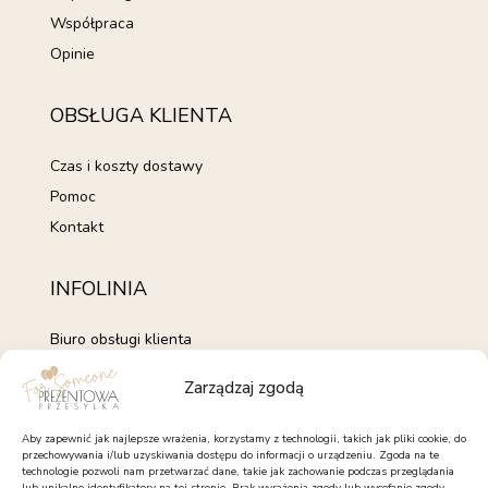
Współpraca
Opinie
OBSŁUGA KLIENTA
Czas i koszty dostawy
Pomoc
Kontakt
INFOLINIA
Biuro obsługi klienta
+48 735 843 843
Zarządzaj zgodą
pon. - pt. 7:00 - 15:00
kontakt@forsomeone.pl
Aby zapewnić jak najlepsze wrażenia, korzystamy z technologii, takich jak pliki cookie, do
przechowywania i/lub uzyskiwania dostępu do informacji o urządzeniu. Zgoda na te
technologie pozwoli nam przetwarzać dane, takie jak zachowanie podczas przeglądania