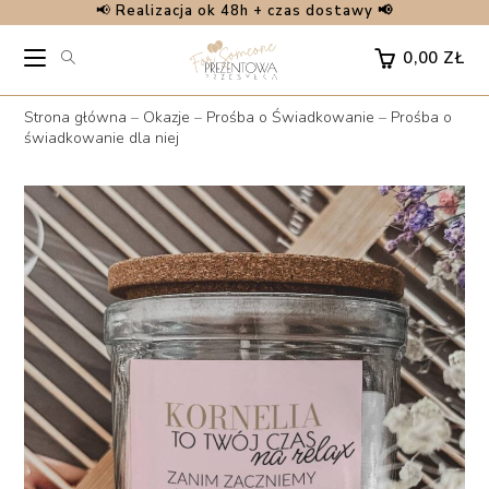
📢
Realizacja ok 48h + czas dostawy 📢
Skip
to
0,00
ZŁ
content
Strona główna
–
Okazje
–
Prośba o Świadkowanie
–
Prośba o
świadkowanie dla niej